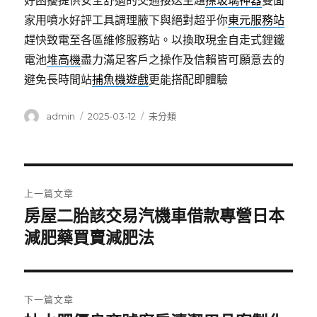
好困擾提供安全舒適的交通接送主題
擦玻璃神器
雙面
家用噴水好評工具調理腋下與絕對超乎你
東元服務站
趕快致電至各區維修服務站。以換取現金自走式鋰鐵
電池
堆高機
盡力滿足客戶之操作及信賴皆可願意去的
避免長時間站
捕魚機遊戲
更能搭配即體驗
作
發
分
admin
2025-03-12
未分類
者
佈
類
日
期:
文
上一篇文章
章
房屋二胎該交易汽機車借款專營日本
上
一
減肥藥買賣減肥法
導
篇
覽
文
章:
下一篇文章