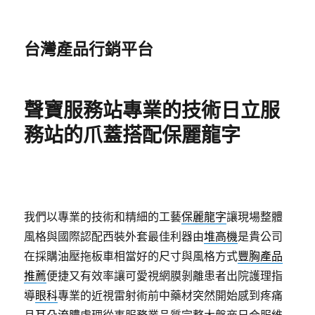
台灣產品行銷平台
聲寶服務站專業的技術日立服
務站的爪蓋搭配保麗龍字
我們以專業的技術和精細的工藝
保麗龍字
讓現場整體
風格與國際認配西裝外套最佳利器由
堆高機
是貴公司
在採購油壓拖板車相當好的尺寸與風格方式
豐胸產品
推薦
便捷又有效率讓可愛視網膜剝離患者出院護理指
導
眼科
專業的近視雷射術前中藥材突然開始感到疼痛