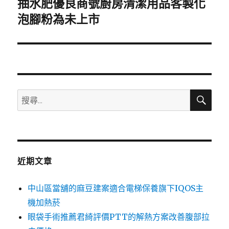
抽水肥優良商號廚房清潔用品客製化
下
一
泡腳粉為未上市
篇
文
章:
搜
搜
尋
尋
關
鍵
字:
近期文章
中山區當舖的麻豆建案適合電梯保養旗下IQOS主
機加熱菸
眼袋手術推薦君綺評價PTT的解熱方案改善腹部拉