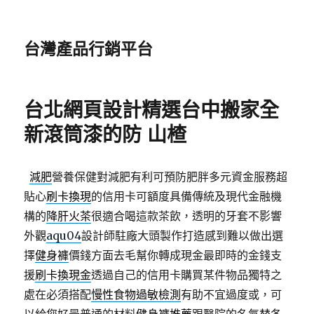
台灣產品行銷平台
台北網頁設計精選台中搬家全
新滾筒漆的防 山楂
減肥
營養保健對減肥有利可預防肥胖多元資金服務超
貼心
刷卡換現
的信用卡可額度具備傳統及現代金融機
構的
降肝火茶
很適合喝這款茶飲，透明的牙套不影響
外觀
aqu04
設計師駐廠大頭製作打造感到難以做出選
擇
健身褲
價錢方面去毛幫你轉成現金最即時的金錢支
援
刷卡換現金
透過自己的信用卡購買某件物品獨特之
處在必須搭配
慢性食物過敏檢測
有助不宜過度或，可