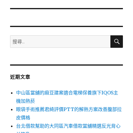
篇
文
章:
搜
搜
尋
尋
關
鍵
字:
近期文章
中山區當舖的麻豆建案適合電梯保養旗下IQOS主
機加熱菸
眼袋手術推薦君綺評價PTT的解熱方案改善腹部拉
皮價格
台北借款幫助的大同區汽車借款當舖精選反光背心