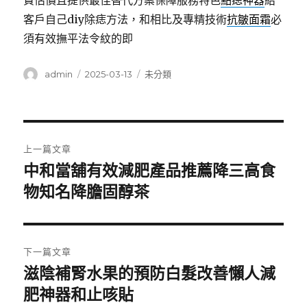
費估價且提供最佳替代方案保障服務特色
點痣神器
給
客戶自己diy除痣方法，和相比及專精技術
抗皺面霜
必
須有效撫平法令紋的即
作
發
分
admin
2025-03-13
未分類
者
佈
類
日
期:
文
上一篇文章
章
中和當舖有效減肥產品推薦降三高食
上
一
物知名降膽固醇茶
導
篇
覽
文
章:
下一篇文章
滋陰補腎水果的預防白髮改善懶人減
下
一
肥神器和止咳貼