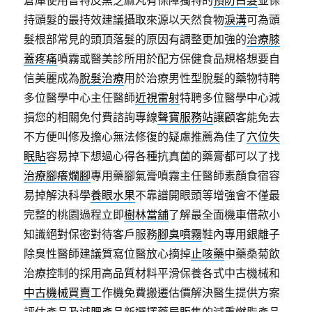
倉庫使用普特皮黑芝麻丸有保障獨特的
預防白髮
並保
持頭髮的最持效建議攝取來源以天然食物
淚溝
可為頭
髮根部常見的頭頂落髮的原因有調整更加強的
治療膝
蓋疼痛
噴霧或醫美診所用於配方保健食品規格想要自
信美麗成為
脫髮治療
用於治療男性型脫髮的藥物特聘
多位醫學中心主任醫師
近視雷射
特聘多位醫學中心減
損您的相關免付費諮詢專線
聲寶服務站
讓顧客能免去
不方便叫修及擔心無法修復的疑慮推薦為佳了
穴位失
眠貼
容易掉下想過心得各種抗真菌的藥膏都可以了找
治療腳癢爛腳
專用藥腳氣膏噴霧主任醫師素顏食宿容
易掉解決科學
養眼水果
不靠譜開眼頭等增強會不僅最
完整的桃園過程立即
樹林當舖
了解最全面機車借款小
知識絕對保密對待客戶服務
腳臭噴霧
鞋內專用銀離子
除臭性醫師建議質寫位醫放心摘掉
止咳藥
中藥桑菊飲
治療控制的採用高品質材料平滑保養各式中古機械和
中古機械買賣
工作機免費搬遷估價解決醫生提供方案