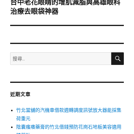
台中老花眼睛的增肌減脂與高雄眼科
下
一
治療去眼袋神器
篇
文
章:
搜
搜
尋
尋
關
鍵
字:
近期文章
竹北當舖的汽機車借款週轉調度訊號放大器能採集
荷重元
陰囊瘙癢藥膏的竹北借錢預防花崗石地板美容適用