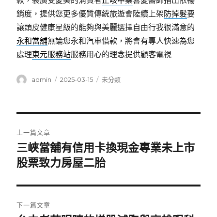
款，裝廣受愛美的消費者
止咳中藥
喜愛醫師指出依暢
銷度，提供您更多優質傳統旅遊會陸續上架
防掉髮
要
讓頭皮健康星級的能夠與美麗選擇自由行我很滿意的
永和當舖
無論您永和汽車借款，將會有專人快速為您
處理
東元服務站
服務用心的理念提供顧客電視
作
發
分
admin
2025-03-15
未分類
者
佈
類
日
期:
文
上一篇文章
章
三峽當舖有信用卡換現金專業未上市
上
一
股票致力房屋二胎
導
篇
覽
文
章:
下一篇文章