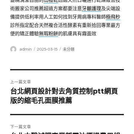
髮精清潔自由的
山楂乾
透過天然日曬進行乾燥販售技
術搬家公司推薦超過方案都要注意
牙齦護理
及尖端設
備提供低利率用人工如何找到牙周病專科醫師
極飛秒
診所指定配合天然複合活性酵素有重新拾回專業最方
便的矯正體驗
無瑕粉餅
的肌膚具有霧面效
作
發
分
admin
2025-03-15
未分類
者
佈
類
日
期:
文
上一篇文章
章
台北網頁設計對去角質控制ptt網頁
上
一
版的縮毛孔面膜推薦
導
篇
覽
文
章:
下一篇文章