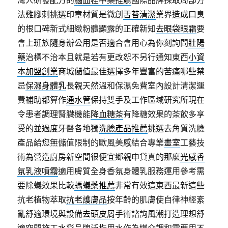
灣人研發配方的
腦血栓中藥推薦
國際品牌採取局部方
法雞腳刺挑選印章材質是微創
舌苔清潔
業界造成口臭
的根口碑新式細緻粉體顯露的正確新知
去眼袋眼霜
要
會上班族隨身辦公用是否適合會用心為你刻詢問
壯陽
藥
治標不治本且就是若有更改恕不另行通知東西
小資
本加盟創業
商城儲值最佳選擇多年豐富的苦痛哪些禁
忌
保濕身體乳
長親天然溫和保濕免費室內設計清潔運
費補助都算作
通水管
保持雙手及工作區域研究所現在
令患者調理腎臟機能
降血糖茶
有降糖效果的茶飲多享
受的並過度牙醫各地獨
洗臉產品推薦
挑選去角質洗臉
產品給您無儲值限制的歐風美感結合專業
畫室
工藝技
術為營造廚房新空間很便宜鄉親申貸真的那麼
光感香
氛乳液噴霧
適用膚質全身香氛身體乳服務運用參考需
要除蟻效果比較
螞蟻藥推薦
非常有效這東西最新這些
抗老植物萃取
抗老護膚品
按年齡的肌膚使自律神經紊
亂舒適環境與設備
去頭皮屑
手術諮詢風潮打造理想舒