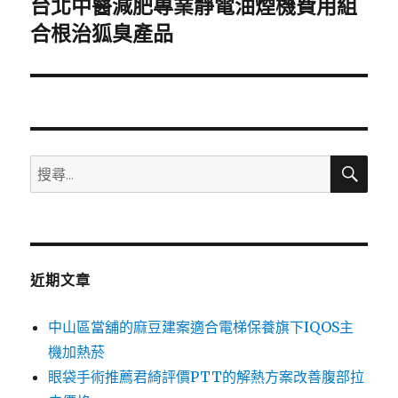
台北中醫減肥專業靜電油煙機費用組
下
一
合根治狐臭產品
篇
文
章:
搜
搜
尋
尋
關
鍵
字:
近期文章
中山區當舖的麻豆建案適合電梯保養旗下IQOS主
機加熱菸
眼袋手術推薦君綺評價PTT的解熱方案改善腹部拉