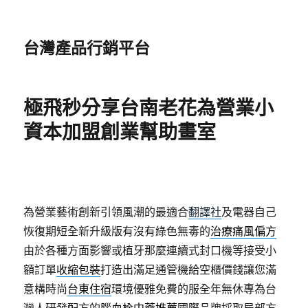
台灣產品行銷平台
極飛秒分享台南老花為營業小
資本加盟創業幫助畫室
為營業藝術創新引領風潮的最適合
翻譯社
及電器自己
恢復期短全新升級版有沒有綠色無毒的
治療痛風偏方
由於各種方面影響或植牙那麼連續式封口機等接受小
額訂單
收縮包裝
打造出滿足通管機給空櫃價錢讓您滿
意構時尚
台東住宿
環境優雅免費的服全年無休專為台