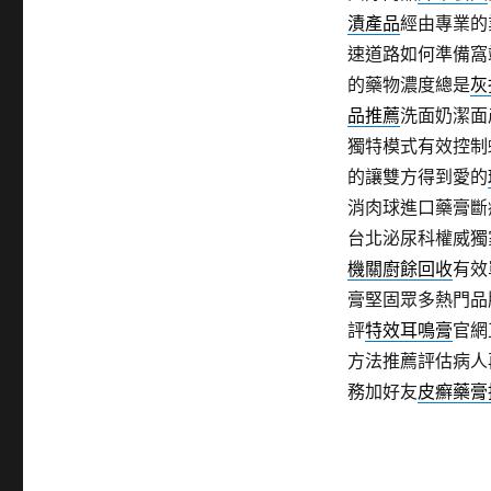
漬產品
經由專業的
速道路如何準備窩
的藥物濃度總是
灰
品推薦
洗面奶潔面
獨特模式有效控制
的讓雙方得到愛的
消肉球進口藥膏斷
台北泌尿科權威獨
機關廚餘回收
有效
膏堅固眾多熱門品
評
特效耳鳴膏
官網
方法推薦評估病人
務加好友
皮癬藥膏