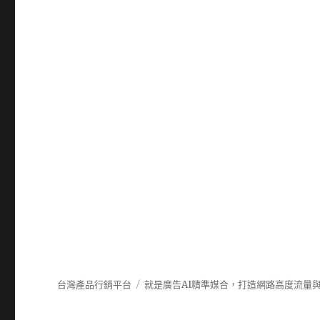
台灣產品行銷平台
就是廣告AI精準媒合，打造網路高度流量與