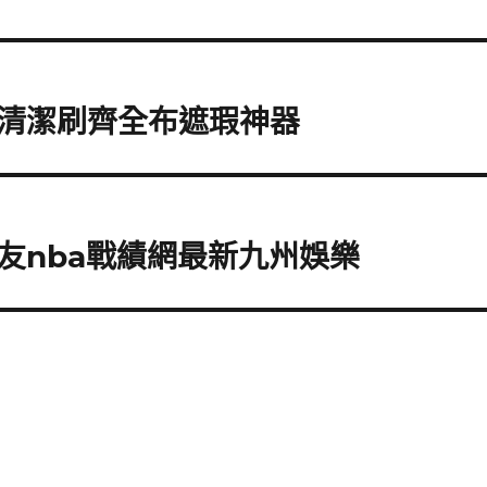
清潔刷齊全布遮瑕神器
友nba戰績網最新九州娛樂