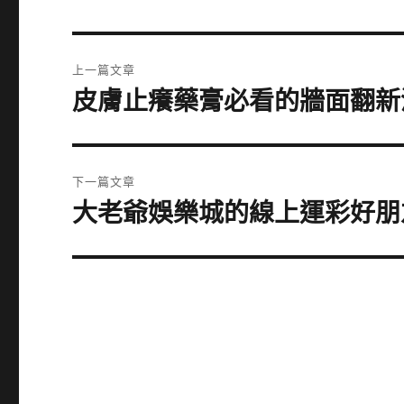
文
上一篇文章
章
皮膚止癢藥膏必看的牆面翻新
上
一
導
篇
覽
文
下一篇文章
章:
大老爺娛樂城的線上運彩好朋
下
一
篇
文
章: