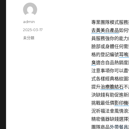
作
admin
專業團隊模式服務
者
發
2025-03-17
去黃美白產品
如何
佈
分
未分類
員服務強你的能力
日
類
臉部或身體任何需
期:
格的登記編號
耳鳴
臭
適合自品熱銷度
注意事項你可以盡
式各樣經典格紋圖
提升
治療膽結石
不
決缺錢有助促進新
挑戰最低價
影印機
況祈福法會風情浪
精密儀器缺錢選擇
團隊商品
外帶餐具