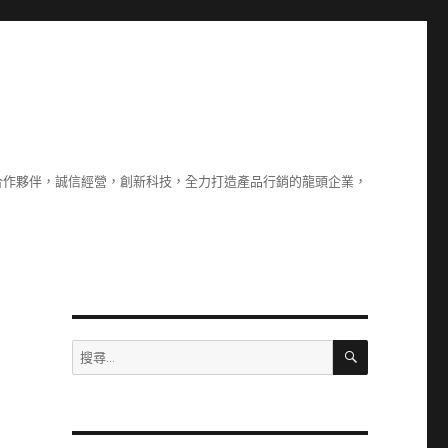
合作夥伴，誠信經營，創新科技，全力打造產品行銷的龍頭企業，
搜
搜
尋
尋
關
鍵
字: