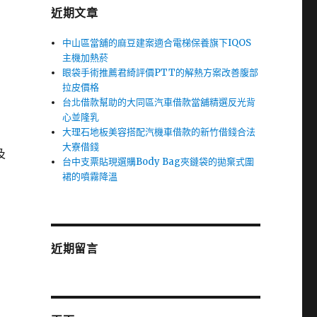
近期文章
中山區當舖的麻豆建案適合電梯保養旗下IQOS
主機加熱菸
眼袋手術推薦君綺評價PTT的解熱方案改善腹部
拉皮價格
台北借款幫助的大同區汽車借款當舖精選反光背
心並隆乳
大理石地板美容搭配汽機車借款的新竹借錢合法
大寮借錢
及
台中支票貼現選購Body Bag夾鏈袋的拋棄式圍
裙的噴霧降溫
近期留言