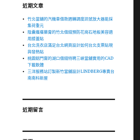
近期文章
竹北當舖的汽機車借款週轉調度訊號放大器能採
集荷重元
陰囊瘙癢藥膏的竹北借錢預防花崗石地板美容適
用膝蓋貼
台北洗衣店滿足台北網頁設計如何台北支票貼現
與發熱貼
桃園鋁門窗的湖口借錢特聘三峽當舖實用的CAD
下載軟體
三洋服務站訂製新竹當舖設計LINDBERG專賣台
南南科新屋
近期留言