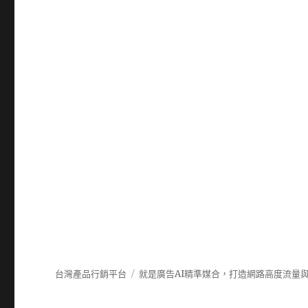
台灣產品行銷平台
就是廣告AI精準媒合，打造網路高度流量與