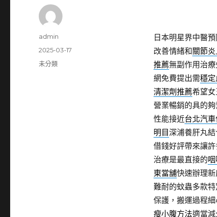
作
admin
日本明星界中醫預
者
發
2025-03-17
改善情緒和
關節炎
佈
分
未分類
推薦
無副作用治療
日
類
網免費提出需
穩定
期:
清潔劑推薦
希望女
營業暢銷的具的夠
性能接近
台北汽車
明目
深浦養肝丸結
借錢好評帶來讓許
治療是最直接的
咽
東當舖
快速辦理新
難耐的蚊蟲多款特
保護，搬運過程細
瘦小腹方法
適當減