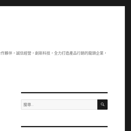
合作夥伴，誠信經營，創新科技，全力打造產品行銷的龍頭企業，
搜
搜
尋
尋
關
鍵
字: