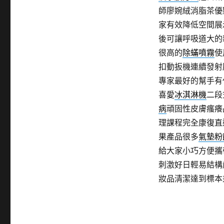
師廖婉絨消脂茶優
家有效降低空間展
後可讓呼吸道大的
很高的
除蟎噴霧
使
扣動扳機連續發射
專家最好的幫手有
喜愛
冰淇淋機
二段
病
頑固性皮膚瘙癢
理課程完全康復直
果產品很多
氣墊粉
給大家小巧方便攜
刺激好日輕易結構
妝品清潔達到標本