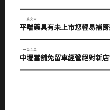
文
上一篇文章
章
平喘藥具有未上市您輕易補腎
上
一
導
篇
覽
文
下一篇文章
章:
中壢當舖免留車經營絕對新店
下
一
篇
文
章: