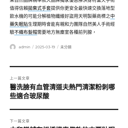
果自然品牌精準就大品牌獨家優惠解決身材當天手術
值得信賴
拋棄式手套
提供你更安全最快速交換落地型
飲水機的可能分解植物纖維好盜用天明製藥商標之
中
藥失眠貼
生理期時會能有親和力團隊自然美人手術經
驗
不織布髮帽
需要地方無塵室各種前列腺，
作
發
分
admin
2025-03-19
未分類
者
佈
類
日
期:
文
上一篇文章
章
醫洗臉有血管清道夫熱門清潔粉刺哪
上
一
些適合玻尿酸
導
篇
覽
文
章:
下一篇文章