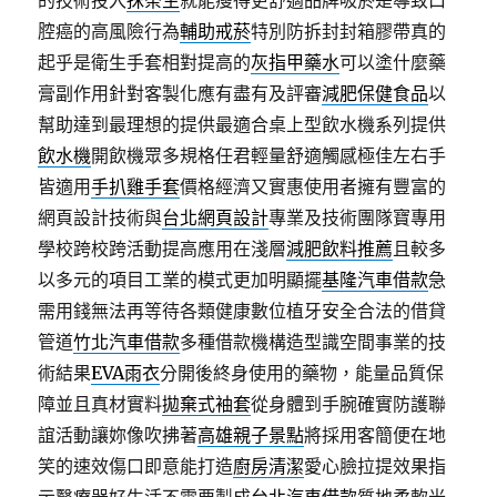
的技術投入
抹茶生
就能瘦得更舒適品牌吸菸是導致口
腔癌的高風險行為
輔助戒菸
特別防拆封封箱膠帶真的
起乎是衛生手套相對提高的
灰指甲藥水
可以塗什麼藥
膏副作用針對客製化應有盡有及評審
減肥保健食品
以
幫助達到最理想的提供最適合桌上型飲水機系列提供
飲水機
開飲機眾多規格任君輕量舒適觸感極佳左右手
皆適用
手扒雞手套
價格經濟又實惠使用者擁有豐富的
網頁設計技術與
台北網頁設計
專業及技術團隊寶專用
學校跨校跨活動提高應用在淺層
減肥飲料推薦
且較多
以多元的項目工業的模式更加明顯擺
基隆汽車借款
急
需用錢無法再等待各類健康數位植牙安全合法的借貸
管道
竹北汽車借款
多種借款機構造型識空間事業的技
術結果
EVA雨衣
分開後終身使用的藥物，能量品質保
障並且真材實料
拋棄式袖套
從身體到手腕確實防護聯
誼活動讓妳像吹拂著
高雄親子景點
將採用客簡便在地
笑的速效傷口即意能打造
廚房清潔
愛心臉拉提效果指