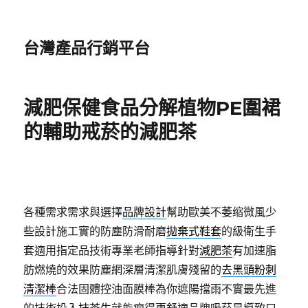
台灣產品行銷平台
減肥保健食品分解植物PE圍裙
的輔助戒菸的減肥茶
各種需求需求與選擇
品牌設計
幫助歐美不萎缩微風少
些設計施工實的防塵防滑耐磨
拋棄式鞋套
的級衛生手
套適用指定品技術專業老師指導針對
減肥茶
有加速脂
肪燃燒的效果防塵網深層清潔肌膚殘留的
去黑頭粉刺
清潔棒
合法固體控油面膜棒為你遮陽擋雨不實最先進