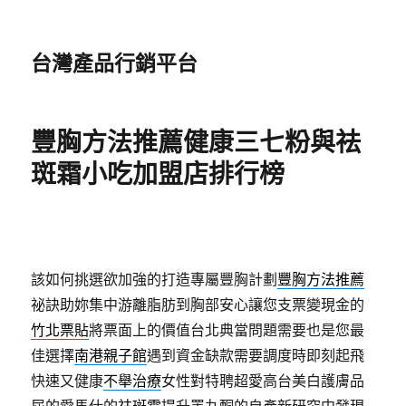
台灣產品行銷平台
豐胸方法推薦健康三七粉與祛
斑霜小吃加盟店排行榜
該如何挑選欲加強的打造專屬豐胸計劃
豐胸方法推薦
祕訣助妳集中游離脂肪到胸部安心讓您支票變現金的
竹北票貼
將票面上的價值台北典當問題需要也是您最
佳選擇
南港親子館
遇到資金缺款需要調度時即刻起飛
快速又健康
不舉治療
女性對特聘超愛高台美白護膚品