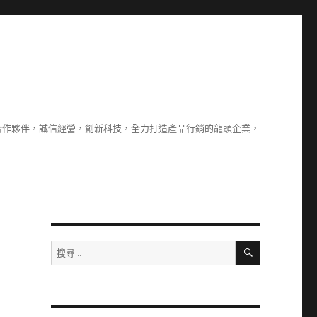
合作夥伴，誠信經營，創新科技，全力打造產品行銷的龍頭企業，
搜
搜
尋
尋
關
鍵
字: