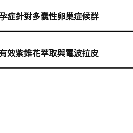
孕症針對多囊性卵巢症候群
有效紫錐花萃取與電波拉皮