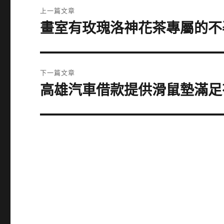
文
上一篇文章
章
畫室有玫瑰洛神花茶專屬的不
上
一
導
篇
覽
文
下一篇文章
章:
高雄汽車借款提供滑鼠墊滿足
下
一
篇
文
章: