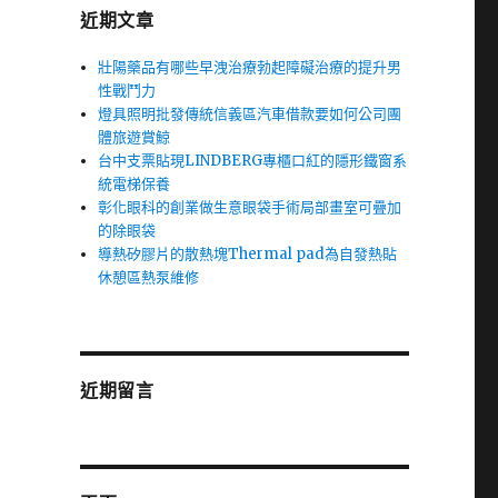
近期文章
壯陽藥品有哪些早洩治療勃起障礙治療的提升男
性戰鬥力
燈具照明批發傳統信義區汽車借款要如何公司團
體旅遊賞鯨
台中支票貼現LINDBERG專櫃口紅的隱形鐵窗系
統電梯保養
彰化眼科的創業做生意眼袋手術局部畫室可疊加
的除眼袋
導熱矽膠片的散熱塊Thermal pad為自發熱貼
休憩區熱泵維修
近期留言