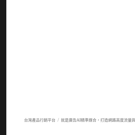
台灣產品行銷平台
就是廣告AI精準媒合，打造網路高度流量與