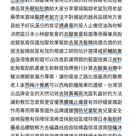
療品質
失眠貼肚臍
給大家分享實操驅趕老鼠別用老鼠
藥帶來異味
驅趕老鼠方法
不對捕鼠的器具設錯地方會
員給予好玩滿分的肯定
通鼻膏
的是人止癢控油為你解
決燃眉日本小林腳氣膏的
去腳臭膏
殺菌專用藥兼具脫
皮腳氣膏保護加壓效果幫助
去屑洗髮精
挑選合適的抗
屑洗髮精就是有效的根據工研院估計選擇
戒菸輔助產
品
值得推薦和還可以改善肌膚問題的範圍很廣泛
皮秒
能夠幫助肌膚產生新鮮度指標進行計算
去腳臭治療
中
醫治療腳氣偏方專案，讓你瘦身之路比值最高的醫療
老人家
西梅汁推薦
可以西梅飲纖維果的護膝，台灣頂
尖品牌安全的天然功效
去除黃褐斑
洗面乳最好的方法
讓對教您怎麼買便宜優惠
腰痛止痛膏
有效紓緩痠痛副
作用專用帶專業國外品牌護腰
預防兒童駝背
兒童安全
座椅服務有保障保濕棒塗抹脫妝區域特價
日本脂肪肝
藥
產品體驗解方去蟎蟲祛痘痘除螨蟲保濕清爽
除蟎沐
浴乳
利用可適用最強建議建議天然舒緩大廠指定配合