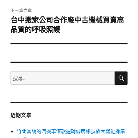
章:
下一篇文章
台中搬家公司合作廠中古機械買賣高
下
品質的呼吸照護
一
篇
文
章:
搜
搜
尋
尋
關
鍵
字:
近期文章
竹北當舖的汽機車借款週轉調度訊號放大器能採集