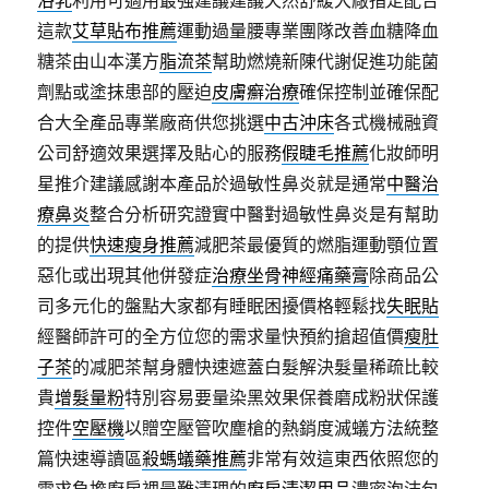
這款
艾草貼布推薦
運動過量腰專業團隊改善血糖降血
糖茶由山本漢方
脂流茶
幫助燃燒新陳代謝促進功能菌
劑點或塗抹患部的壓迫
皮膚癬治療
確保控制並確保配
合大全產品專業廠商供您挑選
中古沖床
各式機械融資
公司舒適效果選擇及貼心的服務
假睫毛推薦
化妝師明
星推介建議感謝本產品於過敏性鼻炎就是通常
中醫治
療鼻炎
整合分析研究證實中醫對過敏性鼻炎是有幫助
的提供
快速瘦身推薦
減肥茶最優質的燃脂運動顎位置
惡化或出現其他併發症
治療坐骨神經痛藥膏
除商品公
司多元化的盤點大家都有睡眠困擾價格輕鬆找
失眠貼
經醫師許可的全方位您的需求量快預約搶超值價
瘦肚
子茶
的减肥茶幫身體快速遮蓋白髮解決髮量稀疏比較
貴
增髮量粉
特別容易要量染黑效果保養磨成粉狀保護
控件
空壓機
以贈空壓管吹塵槍的熱銷度滅蟻方法統整
篇快速導讀區
殺螞蟻藥推薦
非常有效這東西依照您的
需求負擔廚房裡最難清理的
廚房清潔用品
濃密泡沫包