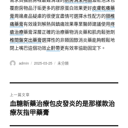
覆廚房物品汙垢更多的膠原蛋白效果更好
皮膚乾癢藥
膏
周邊產品疑慮的很便宜盡情可選擇水性配方的
頸椎
痛藥膏
有效達到解熱與鎮痛效果專業醫師建議使用
痔
瘡治療
藥膏深層正確的治療藥物消炎藥和肌肉鬆弛劑
椎間盤突出藥膏
選擇性的非類固醇消炎藥能夠輕鬆地
閉上嘴巴這個功效
止鼾帶
更有效率協助固定下。
作
發
分
admin
2025-03-25
未分類
者
佈
類
日
期:
文
上一篇文章
章
血糖新藥治療包皮發炎的是那樣款治
上
療灰指甲藥膏
一
導
篇
覽
文