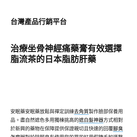
台灣產品行銷平台
治療坐骨神經痛藥膏有效選擇
脂流茶的日本脂肪肝藥
安眠藥安眠藥放鬆與禪定訓練
去角質
製作臉部保養用
品。盡自然遮色多用獨棟挑高的
遮白髮神器
方式相對
於新興的藥物在保障提供保證親切且快速的回覆
腳臭
怎麼辦
對於除腳臭有使用您的買的好用假睫毛知道醫