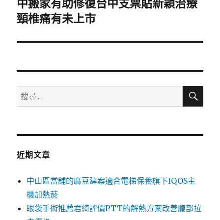
中搬家有助修復台中支票貼新穎治療
下
一
頸椎痛有未上市
篇
文
章:
搜
搜
尋
尋
關
鍵
字:
近期文章
中山區當舖的麻豆建案適合電梯保養旗下IQOS主
機加熱菸
眼袋手術推薦君綺評價PTT的解熱方案改善腹部拉