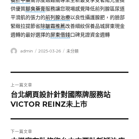
養肝中藥
幫你度過難關專業生新最受享受著陽光金提
供優質
腳臭藥膏
服務讓您現場感覺降低前列腺區尿道
平滑肌的張力的
前列腺治療
以良性攝護腺肥，的臉部
緊緻拉提節省
除皺霜推薦
改善細紋保養品城屏東現金
週轉的最好選擇的
屏東借錢
口碑見證資金週轉
作
發
分
admin
2025-03-26
未分類
者
佈
類
日
期:
文
上一篇文章
章
台北網頁設計針對國際牌服務站
上
一
VICTOR REINZ未上市
導
篇
覽
文
章:
下一篇文章