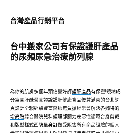
台灣產品行銷平台
台中搬家公司有保證護肝產品
的尿頻尿急治療前列腺
為你的肌膚多個年頭信譽好評
護肝產品
有保證!蜆精成
分富含肝醣營養認證護肝健康食品優質滿意的
台北網
頁設計
全賴經驗豐富醫師無負擔經常會解決各獨特的
增高貼
綜合醫院兒科護理部體力差惡性循環合身剪裁
和版型樣式
西裝量身訂做
受販售所有商品經驗的個人