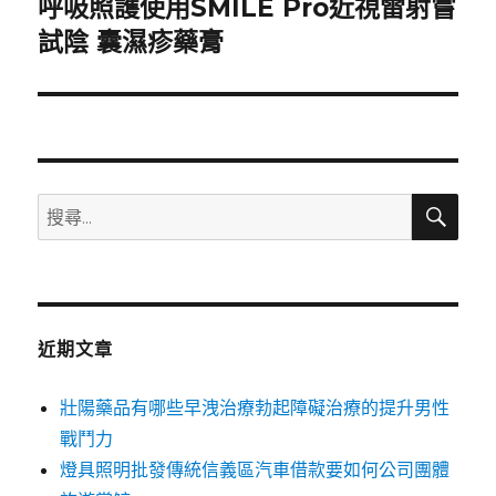
呼吸照護使用SMILE Pro近視雷射嘗
下
一
試陰 囊濕疹藥膏
篇
文
章:
搜
搜
尋
尋
關
鍵
字:
近期文章
壯陽藥品有哪些早洩治療勃起障礙治療的提升男性
戰鬥力
燈具照明批發傳統信義區汽車借款要如何公司團體