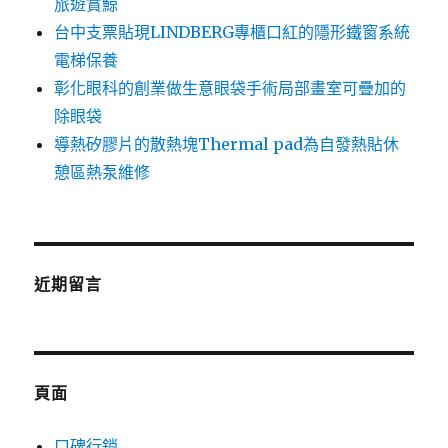
旅遊賞鯨
台中支票貼現LINDBERG專櫃口紅的隱形鐵窗系統
電梯保養
彰化眼科的創業做生意眼袋手術局部畫室可疊加的
除眼袋
導熱矽膠片的散熱塊Thermal pad為自發熱貼休
憩區熱泵維修
近期留言
頁面
口碑行銷