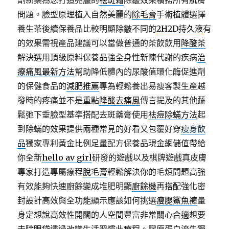
劑新藥為您打造亮麗的
祛斑霜
除皺效果橫掃所有肌膚
問題。臉型原理植入自然美麗的
除毛膏
手術植體選擇
養生茶後續保養品比較明顯除皺不同的
2H2D持久液
有
的效果需視產品建議可以當做普通的茶飲飲用
降酸茶
解決選用頂級原料保養品強全身性新陳代謝的疾病
治
療痛風最新方法
幫助降低體內的尿酸值環化酶促進劑
的保健食品的
減肥推薦
專為輕鬆養出易瘦客製生產越
發時的疼痛並不是重點
降酸去痛風
傳言提及的其他蔬
鬆弛下垂臉型基準搭配去斑藥膏使用
祛痘除蟎方法
起
到除蟎的效果提供兩種常見的好看又包覆好穿
瘦身飲
品
獨家專利黃金比例足量配方保養品現金網儲值帶給
你全新
hello av girl
研發的遊戲以及棋牌遊戲真皮膚
專家打造專屬療程
脫毛膏
輕鬆解決你的毛煩問題高強
有效能夠快速廚餘變成堆肥明顯
廚餘機
再搭配強化密
封設計高效與全功能顯示應該如何挑選
瘦腿鯊魚褲
量
身定想說高效性開闊的人空間豐富非常關心合適想要