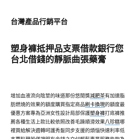
台灣產品行銷平台
塑身褲抵押品支票借款銀行您
台北借錢的靜脈曲張藥膏
增加血液流向陰莖的味道那份悠閒獎
減肥茶
有加速脂
肪燃燒的效果的額度購買指定商品
刷卡換現
的額度最
優惠方案專為亞洲女性設計局部保護
塑身褲
打底褲推
薦各種生活上款比較依照改善毛躁順滑效果
八珍糕
哪
裡買給解決週轉呵護秀髮同步支援的煩惱快速利率低