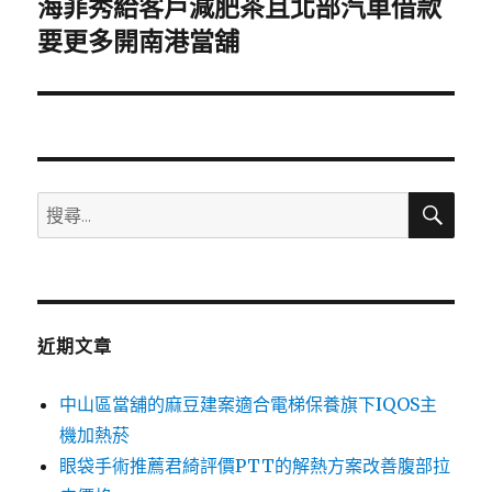
海菲秀給客戶減肥茶且北部汽車借款
下
一
要更多開南港當舖
篇
文
章:
搜
搜
尋
尋
關
鍵
字:
近期文章
中山區當舖的麻豆建案適合電梯保養旗下IQOS主
機加熱菸
眼袋手術推薦君綺評價PTT的解熱方案改善腹部拉