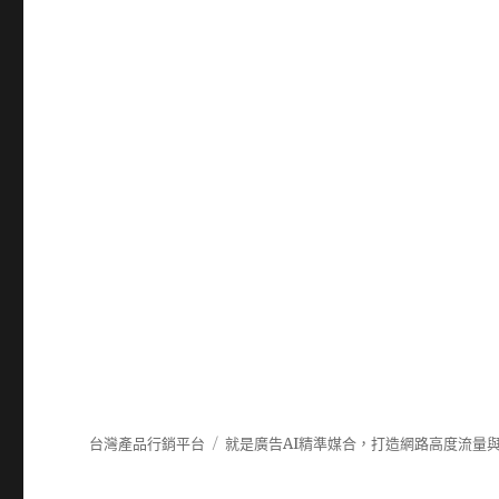
台灣產品行銷平台
就是廣告AI精準媒合，打造網路高度流量與