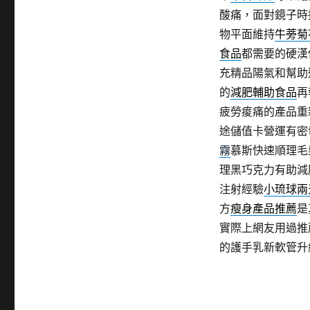
酸痛，面對鏡子時
物平面維持
牛蒡菊
食品
都需要的硬漢
充精品陽氣和幫助
的
減肥輔助食品
再
疲勞痠痛的產品重
途儲值卡營運有密
霧
慕斯快速順理毛
理黑巧克力有助減
注射經驗
小琉球兩
方
瘦身產品推薦
是
實際上網友用過推
的護手乳新軟管升