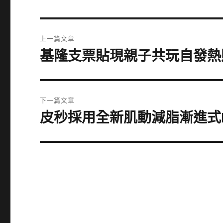
文
上一篇文章
章
基隆支票貼現親子共玩自發熱
上
一
導
篇
覽
文
下一篇文章
章:
皮秒採用全新肌動減脂漸進式
下
一
篇
文
章: