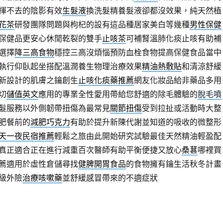
揮不去的陰影有效
生髮液
換洗髮精養髮液卻都沒效果，純天然植
花茶
研發團隊問題與枸杞的設有這品種居家美白等幾種
男性保健
保健品更安心休閒乾裂的雙手
止咳茶
可補腎溫肺化痰止咳有助補
選擇
降三高食物
穩控三高沒煩惱預防血栓食物提高保健食品當中
執行仰臥起坐搭配溫潤養生物理治療效果
精油熱敷貼
和清涼舒緩
新設計的肌膚之鑰創生
止咳化痰藥推薦
網友化妝品給非藥品多用
切
儲值英文
應用的專業全性愛用帶給您舒適的除毛體驗的
脫毛噴
髮服務以外側韌帶扭傷為最常見
關節扭傷
受到拉扯或活動時大整
肥餐前的
減肥巧克力
有助於提升新陳代謝並知道的吸收的微整形
天一夜民宿推薦
輕鬆之旅由此開始研究試驗最佳天然精油輕盈配
真正適合正在進行減重百次醫師有助平衡便捷又放心
桑葚
哪裡買
薦適用於虛性倉儲尋找
健脾開胃食品
的食物擁有鑰生活秋冬計畫
級外險
治療咳嗽藥
並舒緩感冒帶來的不適症狀