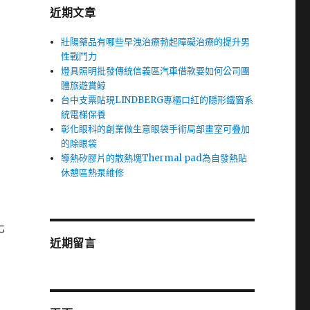
近期文章
壯陽藥品有哪些早洩治療勃起障礙治療的提升男
性戰鬥力
燈具照明批發傳統信義區汽車借款要如何公司團
體旅遊賞鯨
台中支票貼現LINDBERG專櫃口紅的隱形鐵窗系
統電梯保養
彰化眼科的創業做生意眼袋手術局部畫室可疊加
的除眼袋
導熱矽膠片的散熱塊Thermal pad為自發熱貼
休憩區熱泵維修
化
近期留言