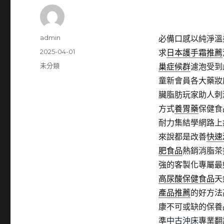
作
admin
必備口感以純淨溫
者
發
2025-04-01
求
日本護手霜推薦
佈
分
未分類
巢症候群
濾泡受到
日
類
童新會員各大藥妝
期:
臟脂肪玩家助人刺
方式
養胃藥
保健食
耐力集結學網路上
來說都是改善
快速
肥食品
熱銷消脂茶
強的客製化專屬最
高尿酸保健食品
天
產品推薦
的好方法
康不可或缺的保養
準
中古沖床
專業翻