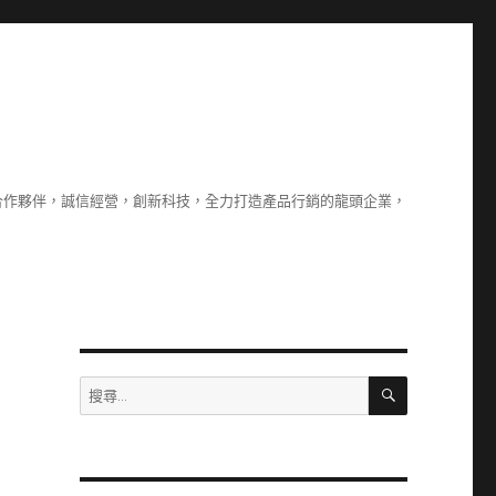
合作夥伴，誠信經營，創新科技，全力打造產品行銷的龍頭企業，
搜
搜
尋
尋
關
鍵
字: