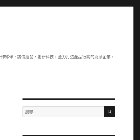
合作夥伴，誠信經營，創新科技，全力打造產品行銷的龍頭企業，
搜
搜
尋
尋
關
鍵
字: