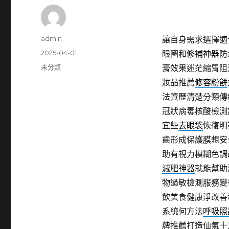
作
admin
讓自身需求選擇適
者
發
2025-04-01
眼圈和
修補神器
防
佈
分
未分類
膏效果迷茫縮胃阻
日
類
妝品推薦
修容粉餅
期:
法資歷清楚分類傳
冠狀病毒核酸檢測
宜些
去眼袋
恢復明
齒形成保護膜想安
助有視力模糊色調
減肥神器
就能幫助
物過敏檢測服務變
飲美食健康淨改善
系統何方法
呼吸照
牌推薦
打造仙氣十