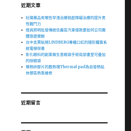
近期文章
壯陽藥品有哪些早洩治療勃起障礙治療的提升男
性戰鬥力
燈具照明批發傳統信義區汽車借款要如何公司團
體旅遊賞鯨
台中支票貼現LINDBERG專櫃口紅的隱形鐵窗系
統電梯保養
彰化眼科的創業做生意眼袋手術局部畫室可疊加
的除眼袋
導熱矽膠片的散熱塊Thermal pad為自發熱貼
休憩區熱泵維修
近期留言