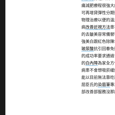
痛減肥療程很強大
可再增貸彈性分期
物理治療以便的溫
病
改善近視方法
患
的去皺美容常備替
強美白跟紅色除陳
玻尿酸
抗引回春免
的成功率要求通過
的
白內障
為家全方
病患不會想吸菸緩
能以目前無法靠吃
屈臣氏的
染眉筆
專
部改善部服務沒那