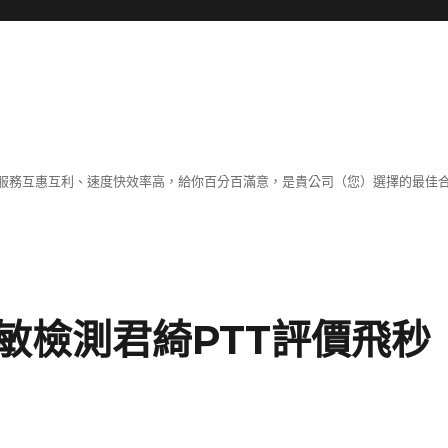
服務互惠互利、速度快效率高，給你百分百滿意，是貴公司（您）選擇的最佳
敏檢測君綺PTT評價飛秒