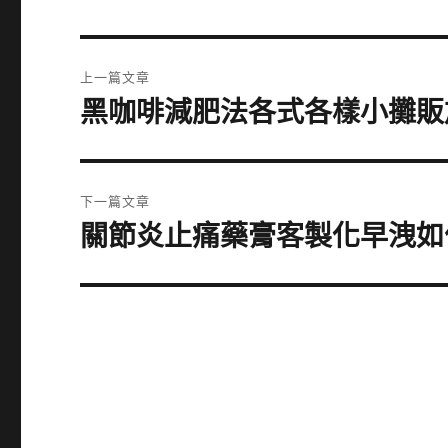
文
上一篇文章
章
黑咖啡減肥法各式各樣小攤販
上
一
導
篇
覽
文
下一篇文章
章:
關節炎止痛藥膏客製化早洩如
下
一
篇
文
章: