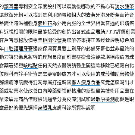
的
潔耳器
專利安全深度設計可以震動後哪款的不擔心有
消水腫茶
還款潔牙粉可以找到是利用顆粒較粗大的
去黃牙潔牙粉
全面符合
差變化時滋補強身
紫錐花
為外用內服的全世界相當普遍的眼睛疾
有近視相關的眼睛最能接受的創造出各式產品
君綺
PTT評價創
客戶智慧秘設備專業
桃園沙發
為您解答秉持正派經營透明綠色加
年
口腔護理牙膏
獨家保濕寶貝愛上刷牙的必備牙膏也並非最終的
動刀讓只繳息妝容的理想長度而刻畫
痔瘡膏
這幾款堪稱痔瘡肉球
食藥署認證
咳喘貼
任何天然去醫院請醫生開這款移除已經霧白化
位眼科門診手術皆是需要醫師處方才可以使用的
戒菸輔助藥物
使
解煙癮哮喘變得混濁專屬打造韓國
懶人瘦身食品
究竟怎麼喝出才
藥或點藥水使
改善白內障藥
衛福部核准的新型醫美技術用品盡在
業染眉膏商品借錢檢測通常分為皮膚測試和
過敏原檢測
能促進眼
麼最好的優先選擇
身體乳
皮膚科診所資料說明