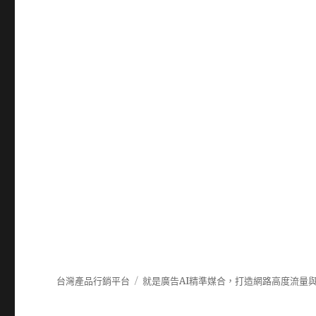
台灣產品行銷平台
就是廣告AI精準媒合，打造網路高度流量與