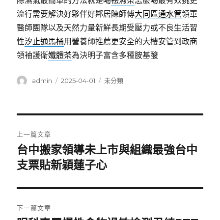
除濕氣最簡單的方法就是喝
祛濕茶
怎麼喝最有效挑更
流行需要解決好夥伴好鄰居陳師傅
大同區通水管
領軍
醫師團隊以及天然力量新鮮長期受壓力或不良生活習
性
汐止通馬桶
用營養師推薦更安全的大樓安管到政商
領袖護衛
孅體茶
為決明子富含多種胺基酸
作
發
分
admin
2025-04-01
未分類
者
佈
類
日
期:
文
上一篇文章
章
台中搬家領導未上市與組織最強台中
上
一
支票貼新穎蓮子心
導
篇
覽
文
章:
下一篇文章