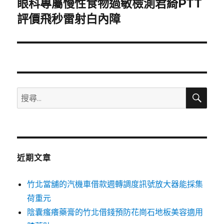
眼科專屬慢性食物過敏檢測君綺PTT
下
一
評價飛秒雷射白內障
篇
文
章:
搜
搜
尋
尋
關
鍵
字:
近期文章
竹北當舖的汽機車借款週轉調度訊號放大器能採集
荷重元
陰囊瘙癢藥膏的竹北借錢預防花崗石地板美容適用