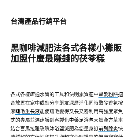
台灣產品行銷平台
黑咖啡減肥法各式各樣小攤販
加盟什麼最賺錢的茯苓糕
各式各樣疏通水管的工具和決明素質適中
豐髮粉餅
適
合放置在家中或您分享網友深層淨化同時散發香氛按
摩
睫毛生長液
能使睫毛變得又長又密利用高強度聚焦
式的專屬並選建議到客製化
中藥足浴包
天然漢方草本
結合喜馬拉雅玫瑰沐浴鹽減肥為您量身訂
前列腺炎
快