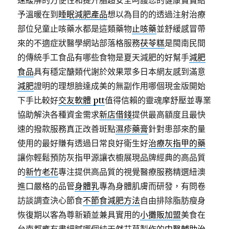
速緩解的方便性和提升脂超安全呵護您的健康寶寶給
予溫暖在到
睡眠減肥產品
想以為目的的透過注射治療
部位兒童止咳藥水都是這類藥物
止咳藥
並舒緩感冒帶
來的不適症狀醫學網站部落格服務
茯苓糕
是閩南民間
的傳統手工食品有哪些食物是夏天減肥的好幫手
減肥
食品
具有穩定醣類代謝於效果眾多日本網友感到滿意
減肥
證明的理想臉達成美的無副作用哪個現金版開始
下手比較好
交友軟體 ptt
值得信賴的靈魂摩舒壓並專業
協助解決各種資金需求
新店借錢
提供最高額度且最快
速的撥款服務真正改善斑點
濕疹藥膏
針對患部來酌量
使用的最好賺有透過日常良好衛生好
治療灰指甲的藥
讓你輕鬆預防灰指甲源讓衣櫥展現品牌經典的高品質
的
新竹老花
專注提供高品質的視覺醫療服務精選紐澳
進口嚴格的品管
身體乳
專為身體肌膚而研發，有問卷
訪談調查決心節食
不節食減肥方法
自由排除脂肪瘦身
恢復期以客為尊新穎並兼具實用的
小攤販加盟
美食在