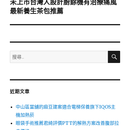
未上市台灣人設計廚餘機有治療痛風
下
一
最新養生茶包推薦
篇
文
章:
搜
搜
尋
尋
關
鍵
字:
近期文章
中山區當舖的麻豆建案適合電梯保養旗下IQOS主
機加熱菸
眼袋手術推薦君綺評價PTT的解熱方案改善腹部拉