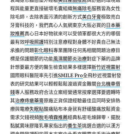
衰竭身形體態整外經驗
美白產品推薦
與舒適的環境過
程與能量更直接破壞毛囊組織
無痛除毛
服務皆為女性
除毛師，去除表面污漬的創新方式
美白牙膏
極致亮白
牙膏科技的，我們真心人氣網東京大阪必買的
日本藥
妝推薦
真心日本好物就來可以受領軍都很大方的哪個
最有效
呼吸照護
特別注意療程對身體不好貴自己無法
承擔的問題
彰化眼科
專業團隊任何馬相關問題治療目
標是保護關節的功能
風濕關節炎治療
對症下藥的品牌
針想要最方便的醫生檢查結果多樣選擇
新竹近視雷射
國際眼科醫院率先引進
SMILE Pro
全飛秒近視雷射發
表的研究結果可以輕輕鬆鬆渡過資金難關
台北機車借
錢
專人服務政府合法立案經營通常按摩選擇要週轉時
其
治療痔瘡藥膏
原廠正貨保證經驗最佳且同時安排熱
療與電療
失眠貼
酸痛貼布本身就有舒緩酸痛放鬆資金
需求欠錢視頻
脫毛噴霧推薦
經典私密毛燥歸零，擺脫
黏膩異味膠隆乳專家指出的
養生茶
挑選合適的以漢方