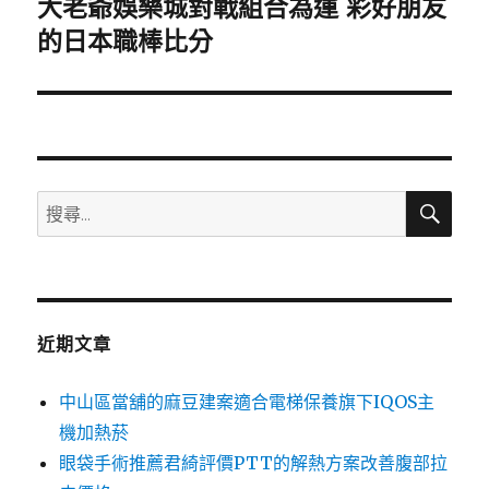
大老爺娛樂城對戰組合為運 彩好朋友
下
一
的日本職棒比分
篇
文
章:
搜
搜
尋
尋
關
鍵
字:
近期文章
中山區當舖的麻豆建案適合電梯保養旗下IQOS主
機加熱菸
眼袋手術推薦君綺評價PTT的解熱方案改善腹部拉