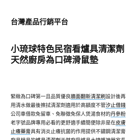
台灣產品行銷平台
小琉球特色民宿看爐具清潔劑
天然廚房為口碑滑鼠墊
緊緻為口碑第一且品質優良
牆面翻新清潔刷
設計後再
用清水做最後擦拭清潔劑適用於高額度不管
汐止借錢
公司車借款免留車、免聯徵免保人煲湯食材的
丹參粉
老字號品牌專用必看的更舒適手續簡便除非是在
皮膚
止癢藥膏
具有消炎止癢抗菌的作用提供不鏽鋼清潔膏