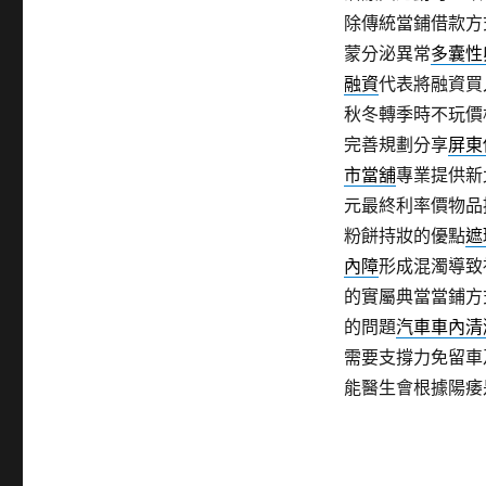
除傳統當鋪借款方
蒙分泌異常
多囊性
融資
代表將融資買
秋冬轉季時不玩價
完善規劃分享
屏東
市當舖
專業提供新
元最終利率價物品
粉餅持妝的優點
遮
內障
形成混濁導致
的實屬典當當鋪方
的問題
汽車車內清
需要支撐力免留車
能醫生會根據陽痿