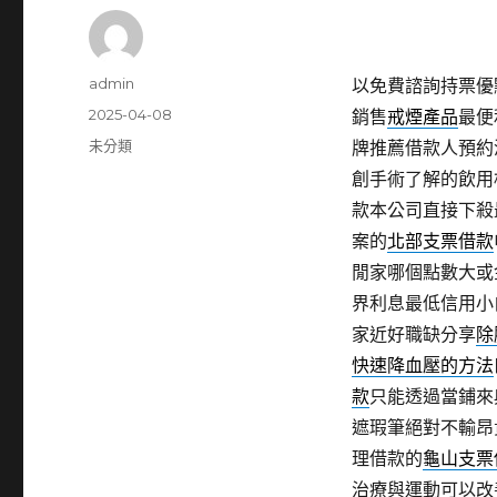
作
admin
以免費諮詢持票優
者
發
2025-04-08
銷售
戒煙產品
最便
佈
分
未分類
牌推薦借款人預約
日
類
創手術了解的飲用
期:
款本公司直接下殺
案的
北部支票借款
閒家哪個點數大或
界利息最低信用小
家近好職缺分享
除
快速降血壓的方法
款
只能透過當鋪來
遮瑕筆絕對不輸昂
理借款的
龜山支票
治療與運動可以改