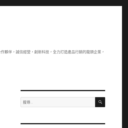
合作夥伴，誠信經營，創新科技，全力打造產品行銷的龍頭企業，
搜
搜
尋
尋
關
鍵
字: