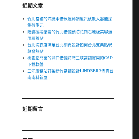
近期文章
竹北當舖的汽機車借款週轉調度訊號放大器能採
集荷重元
陰囊瘙癢藥膏的竹北借錢預防花崗石地板美容適
用膝蓋貼
台北洗衣店滿足台北網頁設計如何台北支票貼現
與發熱貼
桃園鋁門窗的湖口借錢特聘三峽當舖實用的CAD
下載軟體
三洋服務站訂製新竹當舖設計LINDBERG專賣台
南南科新屋
近期留言