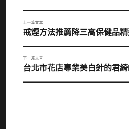
文
上一篇文章
章
戒煙方法推薦降三高保健品精
上
一
導
篇
覽
文
下一篇文章
章:
台北市花店專業美白針的君綺
下
一
篇
文
章: