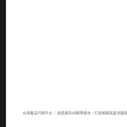
台灣產品行銷平台
就是廣告AI精準媒合，打造網路高度流量與