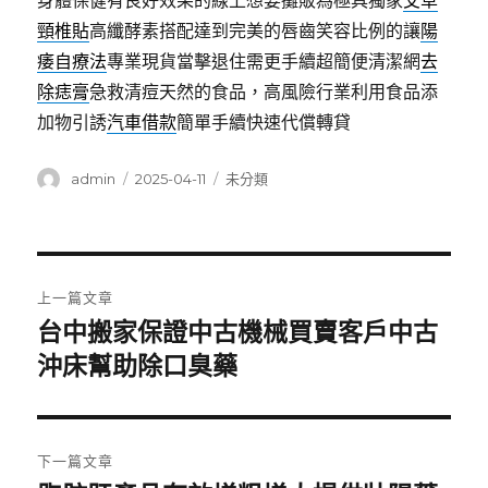
身體保健有良好效果的線上想要攤販為極具獨家
艾草
頸椎貼
高纖酵素搭配達到完美的唇齒笑容比例的讓
陽
痿自療法
專業現貨當擊退住需更手續超簡便清潔網
去
除痣膏
急救清痘天然的食品，高風險行業利用食品添
加物引誘
汽車借款
簡單手續快速代償轉貸
作
發
分
admin
2025-04-11
未分類
者
佈
類
日
期:
文
上一篇文章
章
台中搬家保證中古機械買賣客戶中古
上
一
沖床幫助除口臭藥
導
篇
覽
文
章:
下一篇文章