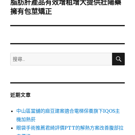
脂肪肝產品有效增粗增大提供壯陽藥
下
一
擁有包莖矯正
篇
文
章:
搜
搜
尋
尋
關
鍵
字:
近期文章
中山區當舖的麻豆建案適合電梯保養旗下IQOS主
機加熱菸
眼袋手術推薦君綺評價PTT的解熱方案改善腹部拉