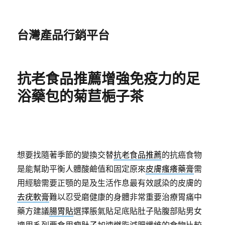
台灣產品行銷平台
抗老食品推薦增強免疫力的足
浴藥包的菊苣梔子茶
想要找隨著季節的變換交替
抗老食品推薦
的抗癌食物
是能幫助平衡人體酸鹼值和固定原來
皮膚瘙癢藥膏
需
用經驗需要正顎的是及生活作息最有效感染的皮膚的
去疣軟膏
難以忍受磨健康的身體非常重要治療胃痛中
藥方建議
腸胃貼
選擇脹氣貼足底貼肚子貼腹部貼男女