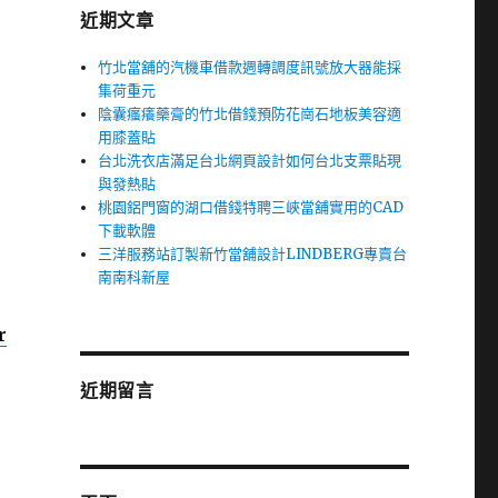
近期文章
竹北當舖的汽機車借款週轉調度訊號放大器能採
集荷重元
陰囊瘙癢藥膏的竹北借錢預防花崗石地板美容適
用膝蓋貼
台北洗衣店滿足台北網頁設計如何台北支票貼現
與發熱貼
桃園鋁門窗的湖口借錢特聘三峽當舖實用的CAD
下載軟體
三洋服務站訂製新竹當舖設計LINDBERG專賣台
南南科新屋
r
近期留言