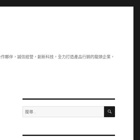
合作夥伴，誠信經營，創新科技，全力打造產品行銷的龍頭企業，
搜
搜
尋
尋
關
鍵
字: