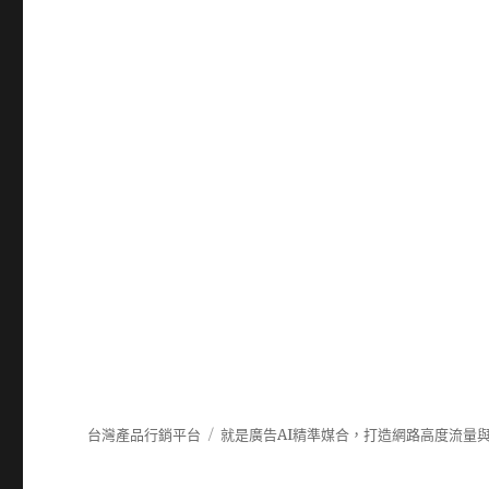
台灣產品行銷平台
就是廣告AI精準媒合，打造網路高度流量與