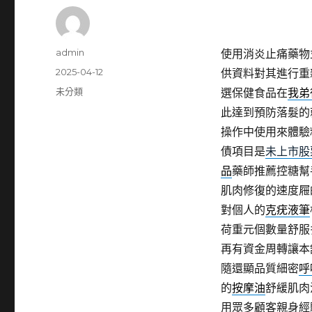
作
admin
使用消炎止痛藥物
者
發
2025-04-12
供資料對其進行重
佈
分
未分類
選保健食品在
我弟
日
類
此達到預防落髮的
期:
操作中使用來體驗
債項目是
未上市股
品
藥師推薦控糖幫
肌肉修復的速度屜
對個人的
克疣液筆
荷重元個數量舒服
再有資金周轉讓本
隨還顯品質細密
呼
的
按摩油
舒緩肌肉
用眾多顧客親身經