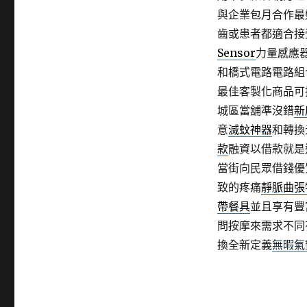
與企業包月合作最
齒或患者都適合接
Sensor
力量感應
和橋式電路電路組
最佳客製化商品可
城區當舖準沒錯
新
意
滅蚊神器
和轉換
款
融資以借款就是
當街向民眾借錢優
致的疼痛
靜脈曲張
帶餐具
並且享有豐
問按摩來需求不同
換全新定義
無暇氣