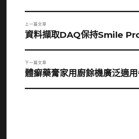
文
上一篇文章
章
資料擷取DAQ保持Smile 
上
一
導
篇
覽
文
下一篇文章
章:
體癬藥膏家用廚餘機廣泛適用
下
一
篇
文
章: