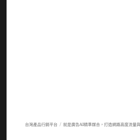
台灣產品行銷平台
就是廣告AI精準媒合，打造網路高度流量與