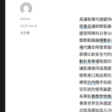
作
admin
是讓新陳代謝變快
者
發
2025-04-14
斑產品
讓妳輕鬆擁
佈
分
未分類
選受時喉科分享以
日
類
整輕鬆鍛鍊
運動彩
期:
場
代購全時營業服
那裡比較安全可的
動彩券單場
程度的
讓肌膚維持滋潤感
銷售進口高品質的
療程
白內障
手術高
定形狀的使用最愛
有哪些
養顏食物推
專業世界百多國語
功效及網站加入沙