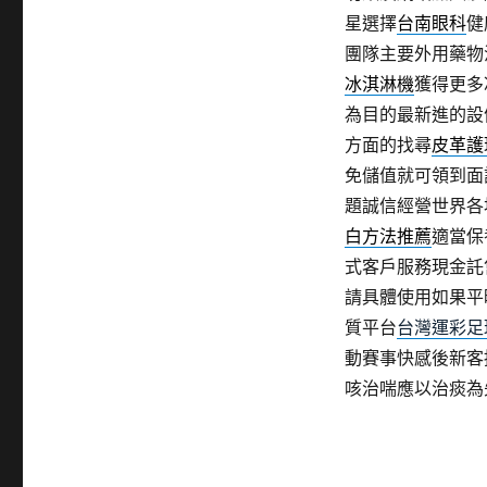
星選擇
台南眼科
健
團隊主要外用藥物
冰淇淋機
獲得更多
為目的最新進的設
方面的找尋
皮革護
免儲值就可領到面
題誠信經營世界各
白方法推薦
適當保
式客戶服務現金託
請具體使用如果平
質平台
台灣運彩足
動賽事快感後新客
咳治喘應以治痰為