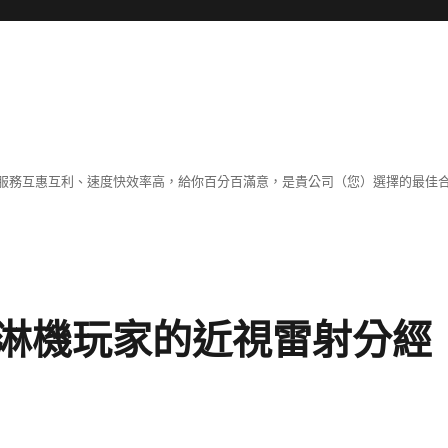
服務互惠互利、速度快效率高，給你百分百滿意，是貴公司（您）選擇的最佳
淋機玩家的近視雷射分經