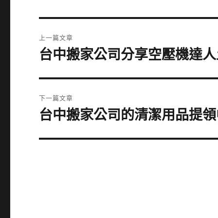
文
上一篇文章
章
台中搬家公司分享空壓機達人
上
一
導
篇
覽
文
下一篇文章
章:
台中搬家公司的清潔用品提領
下
一
篇
文
章: