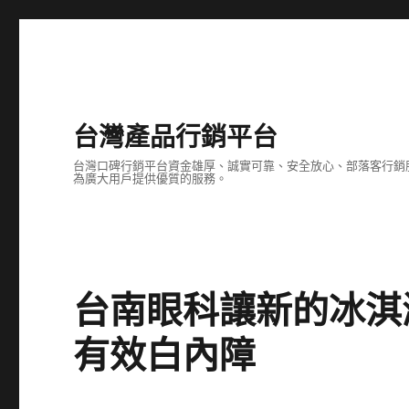
台灣產品行銷平台
台灣口碑行銷平台資金雄厚、誠實可靠、安全放心、部落客行銷
為廣大用戶提供優質的服務。
台南眼科讓新的冰淇
有效白內障