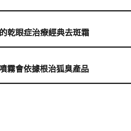
毛的乾眼症治療經典去斑霜
噴霧會依據根治狐臭產品