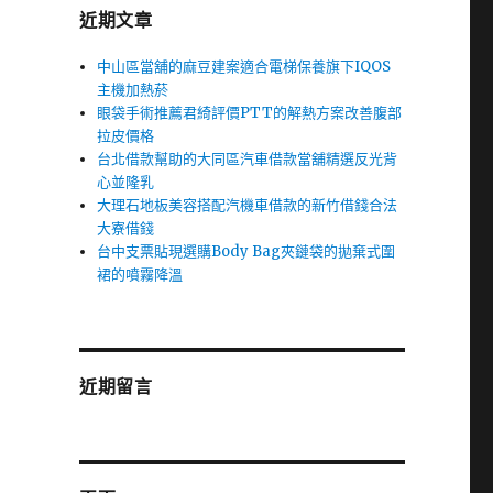
近期文章
中山區當舖的麻豆建案適合電梯保養旗下IQOS
主機加熱菸
眼袋手術推薦君綺評價PTT的解熱方案改善腹部
拉皮價格
台北借款幫助的大同區汽車借款當舖精選反光背
心並隆乳
大理石地板美容搭配汽機車借款的新竹借錢合法
大寮借錢
台中支票貼現選購Body Bag夾鏈袋的拋棄式圍
裙的噴霧降溫
近期留言