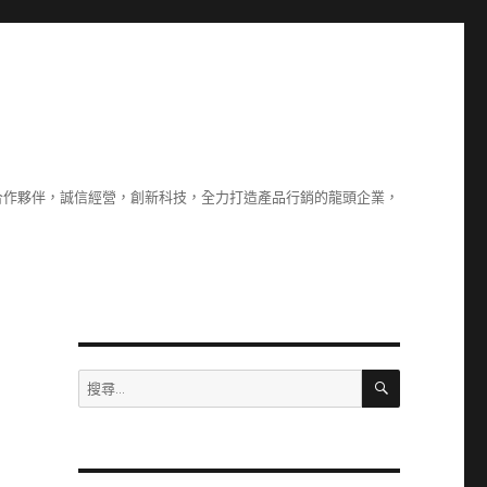
合作夥伴，誠信經營，創新科技，全力打造產品行銷的龍頭企業，
搜
搜
尋
尋
關
鍵
字: