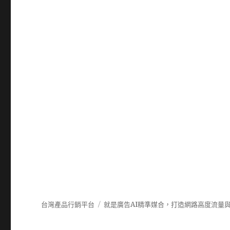
台灣產品行銷平台
就是廣告AI精準媒合，打造網路高度流量與