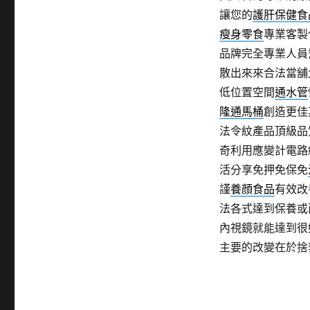
讓您的
護肝保健食
瘦身零食
專業客製
品牌完全專業人員
散出來來合法當舖
低位置空間
通水管
隆通馬桶
創造更佳
法令紋產品頂級品
奇利用應變計電路
活分享免押免保免
謹
養顔食品
有效改
法各式達到保養或
內視鏡就能達到很
主要的改變在於捨