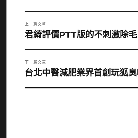
文
上一篇文章
章
君綺評價PTT版的不刺激除
上
一
導
篇
覽
文
下一篇文章
章:
台北中醫減肥業界首創玩狐臭
下
一
篇
文
章: