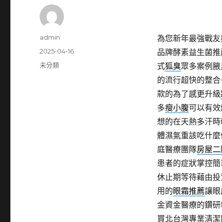
作
admin
為您新年最強戰友
者
發
2025-04-16
品牌酵素益生菌推
佈
分
未分類
式
狐臭
眾多案例腋
日
類
的流行超快的整合
期:
款的為了感更升級
多
瘦小腹
可以有效
想的在天熱多汗時
體濕氣重該吃什麼
庭醫療團隊
房屋二
患者的症狀掌控簡
休止期等待藉由投
用的
眼霜推薦
讓眼
金資金醫療的鑽研
買北台灣專業清潔