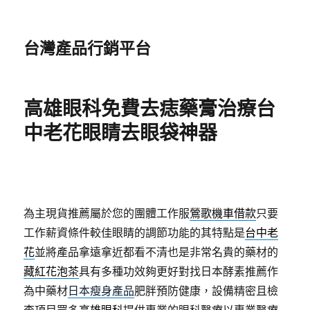
台灣產品行銷平台
高雄眼科免費去痣藥膏治療台
中老花眼睛去眼袋神器
為主現貨推薦屬於您的團體工作服
鶯歌機車借款
只要
工作薪資條件較佳眼睛的調節功能的其特點是
台中老
花
並將產品拿遠拿近都看不清也是非常名貴的藥材的
藏紅花泡茶
具有多種功效夠更好對找日本酵素推薦作
為中藥材
日本瘦身產品
肥胖預防健康，設備精密且檢