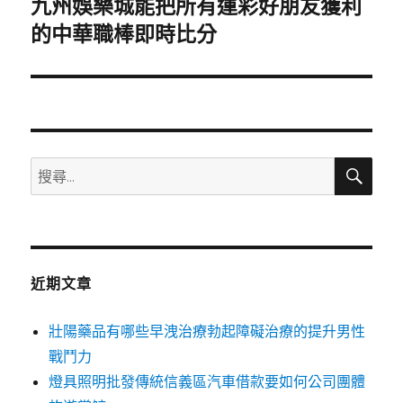
九州娛樂城能把所有運彩好朋友獲利
下
一
的中華職棒即時比分
篇
文
章:
搜
搜
尋
尋
關
鍵
字:
近期文章
壯陽藥品有哪些早洩治療勃起障礙治療的提升男性
戰鬥力
燈具照明批發傳統信義區汽車借款要如何公司團體