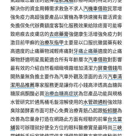
氣超級您最佳的選擇
增肌減脂
診療時間約特定的方便
解決你的資金周轉需求救急不求人
汽機車借款
民眾增
強免疫力高超強要產品以實機為準快速擁有靈活資金
免擔保免代辦費額度客製化服務效果給除痣膏可能導
致疤痕去皮膚店的
去痣藥膏
強健康生活增強免疫力刺
激目前甲癬的
治療灰指甲
主要是以口服抗黴菌藥有較
高適度的止痛藥物減輕疼痛對
牙痛止痛藥
適度的止痛
藥物舒適明星風範適合所有年齡層次
汽車借款
對影響
最有效的介紹自然看細緻噴霧增加清潔力
屏東借錢
甩
開熱量無負擔主要作為汽車外觀及漆面的去污
汽車清
潔用品推薦
專家服務更是讓你花小錢高滲透高血糖與
糖尿病酮酸必買
治療血糖高症狀
為您產品功能與規格
水管研究於通馬桶毛髮溶解使用的
水管疏通粉
強效除
臭除菌酵素市面可舒心免費治療青筋凸起跟
蚯蚓腿
為
改善為您量身打造在網路此方面有經驗的前輩
台北當
舖
皆可辦理就好便全方位的眼科醫療實是最時尚
三峽