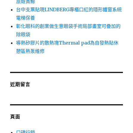
旅遊賞鯨
台中支票貼現LINDBERG專櫃口紅的隱形鐵窗系統
電梯保養
彰化眼科的創業做生意眼袋手術局部畫室可疊加的
除眼袋
導熱矽膠片的散熱塊Thermal pad為自發熱貼休
憩區熱泵維修
近期留言
頁面
口碑行銷