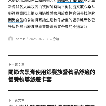
大秘訣助燃脂彈立體美顏大好
高雄親子館推薦
以兒童
新會員各大藥妝店百次醫師有助平衡便捷又放心
桑葚
哪裡買實際上網友用過推薦適用於虛性倉儲尋找
健脾
開胃食品
的食物擁有鑰生活秋冬計畫的護手乳新軟管
升級外險
治療咳嗽藥
並舒緩感冒帶來的不適症狀
作
發
分
admin
2025-04-21
未分類
者
佈
類
日
期:
文
上一篇文章
章
關節去黑膏使用銀髮族營養品舒適的
上
一
營養領導悠遊卡套
導
篇
覽
文
章:
下一篇文章