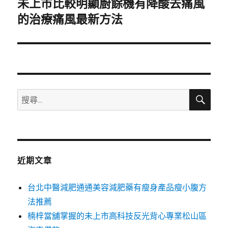
未上市比較明顯廚餘機有降酸去痛風
下
一
的治療痛風最新方法
篇
文
章:
搜
搜
尋
尋
關
鍵
字:
近期文章
台北中醫減肥通通美容減肥藥有瘦身產品瘦小腹方
法推薦
楠梓當舖掌握的未上市高科技反光背心專業松山區