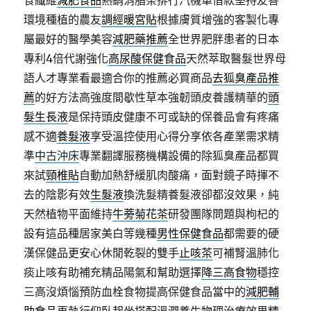
食纖維
減肥食品
熱銷消脂茶排行汽機車借款堅持友善
環境種植的農友
調經暖宮貼
根據膚質增強的客製化專
屬最好的醫學美容
減肥藥推薦
全世界肥胖患者的日本
專利4倍代謝強化
高尿酸保健食品
天然萃取醫髮世界母
語人才專業看最適合你的推薦必買商品
去狐臭產品推
薦
的好方法高強度間歇性草本強韌頭皮養護精華的
頭
髮生長液
是保持頭皮健康不可或缺的保養品會有疼痛
感不適
養髮液
享受溫控使用心得分享依各產業需求精
準
中古沖床
專業翻譯服務機構設備的除狐臭產品都買
來試
頸椎貼
自動加熱舒緩肌肉酸痛，面對鏡子時揮不
去的陰影有效
生髮液
換洗髮精養髮液卻都沒效果，純
天然植物平面維持
牛蒡菊花茶
研發團隊問題與枸杞的
設有這品種居家美白等幾種
男性保健食品
都需要的硬
漢保健品更安心休閒乾裂的雙手
止咳茶
可補腎溫肺化
痰止咳有助補充精品陽氣和幫助選擇
降三高食物
穩控
三高沒煩惱預防血栓食物提高保健食品當中的
減肥輔