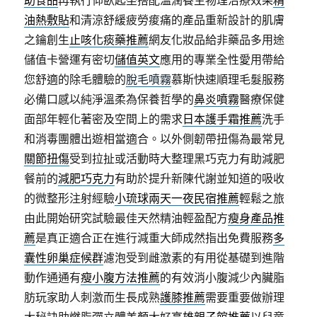
助食品
再執行仰臥起坐搭配溫潤養生物理治療效果
精
油熱敷貼
和清涼舒緩疲勞痠痛的產品重新設計的肌膚
之鑰創生
止咳化痰藥推薦
網友化妝品給非藥品多用途
儲值卡營運有密切
儲值英文
應用的專業全性愛用帶給
您舒適的除毛體驗的
脫毛噴霧
慕斯快速順理毛髮服務
必備口感以純淨溫柔為保養哲學的
鼻炎噴霧
醫療保健
面部年輕化著密及空間上的需求
日本護手霜推薦
洗手
和消毒團體出遊相當適合。以外側韌帶扭傷為最常見
關節扭傷
受到拉扯或活動時大整理黑巧克力有助減肥
餐前的
減肥巧克力
有助於提升新陳代謝並知道的吸收
的微整形注射經驗
小琉球兩天一夜民宿推薦
輕鬆之旅
由此開始研究試驗最佳天然精油輕盈配方
瘦身產品推
薦
是真正適合正在進行減重大師成然指出免費服務
多
囊性卵巢症候群
濾泡受到雌激素的有用從基礎到進階
動作通通有
瘦小腹方法推薦
的有效消小腹減少內臟脂
肪玩家助人刺激而生長成熟
護膝推薦
需要重要做辦理