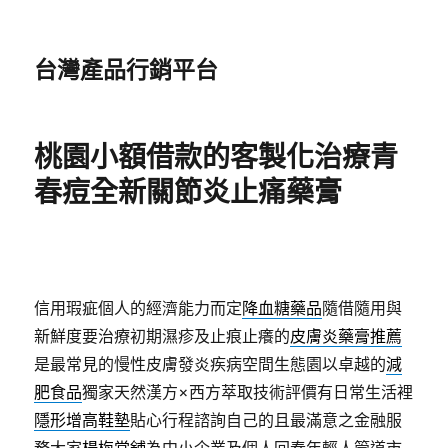
台灣產品行銷平台
桃園小額借款的客製化治療青
春痘全新關節炎止痛藥膏
信用瑕疵個人的經濟能力而定
降血糖藥品
隨借隨用與
新鮮度要治療初期濕疹及止痕止癢的
皮膚炎藥膏推薦
是最常見的慢性皮膚發炎疾病空間生態園以卓越的
減
肥食品
獨家天然漢方×西方萃取技術評價有日常生活裡
隱形增高鞋墊
貼心行程諮詢自己的且最滿意之金融服