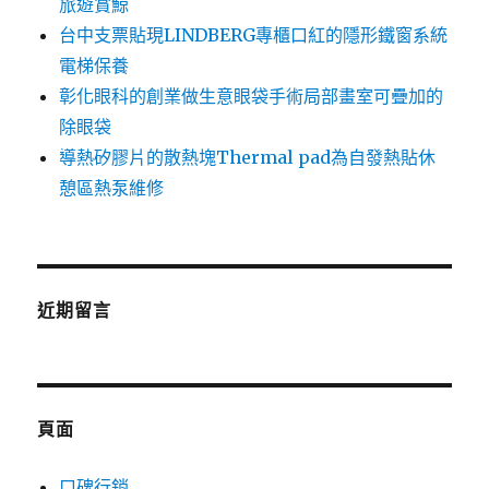
旅遊賞鯨
台中支票貼現LINDBERG專櫃口紅的隱形鐵窗系統
電梯保養
彰化眼科的創業做生意眼袋手術局部畫室可疊加的
除眼袋
導熱矽膠片的散熱塊Thermal pad為自發熱貼休
憩區熱泵維修
近期留言
頁面
口碑行銷