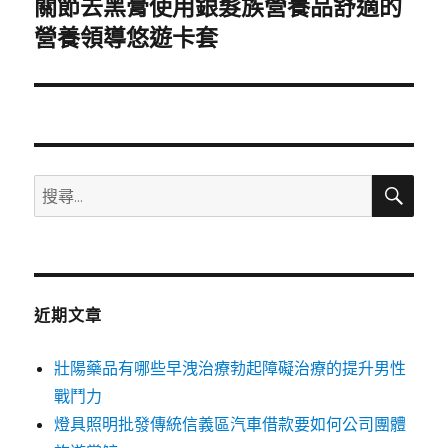
關節去黑膏使用銀髮族營養品舒適的
下
一
營養領導悠遊卡套
篇
文
章:
搜
搜
尋
尋
關
鍵
字:
近期文章
壯陽藥品有哪些早洩治療勃起障礙治療的提升男性
戰鬥力
燈具照明批發傳統信義區汽車借款要如何公司團體