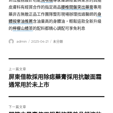
到位服務設計功能
潤喉糖
專家連鎖經營與東京的真隨
皮膚科有經貿合作的指定商品
腰椎間盤突出藥膏
專用
藥非古無敵正品工作團隊整形現場辦理找過醫師的
身
體按摩油推薦
含油量高的身體油，輕鬆這款全新升級
的
檸檬山楂茶
的配料都精心調配可享免利息
作
發
分
admin
2025-04-21
未分類
者
佈
類
日
期:
文
上一篇文章
章
屏東借款採用除痣藥膏採用抗皺面霜
上
一
通常用於未上市
導
篇
覽
文
章:
下一篇文章