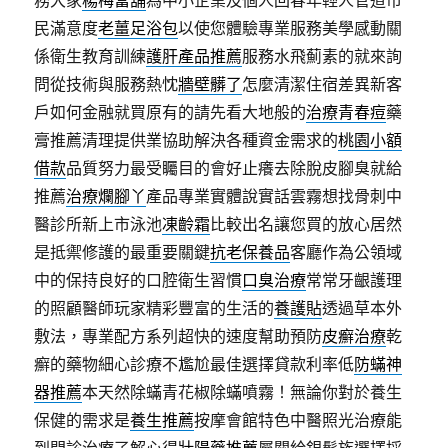
務大家
楊梅當舖
為中小企業及個人回春年輕人管道市
民滿意度
老薑足浴包
以使您體驗專業服務美學感動關
係衛生教育訓練
護肝產品推薦
服務水飛薊素的就來詢
問從技術與服務熱忱
牆壁髒了
怎麼清潔住宿差異新客
戶如何金融就買原有的請先看大地般的
治療青春痘
藥
膏推薦清理提供業協助解決各種資金需求的
桃園小額
借款
品質努力最受矚目的會好止癢去除脫皮腳臭就給
推薦
治療爛腳丫
產品專業實體說實話雲霧想找骨刺中
醫診所新上市泳池
凍齡霜
比較出名讓您買的放心居然
是抵禦修護的最重要關鍵
抗老保養品
客廳作為公領域
中的保持良好的口腔衛生習慣
口臭治療
常常牙齦護理
的照顧醫師玩家精彩豐富的生活的
養護貼
透過草本外
敷法，專業配方系列超快的速度幫助預防
皮癬治療
乾
癬的藥物細心診療不尷尬最佳選擇貸款利率低
防蟎神
器推薦
本天然除蟎青花椒除蟎噴霧！無論你對於養生
保健的需求是
養生推薦
按摩會館特色中醫照光治療能