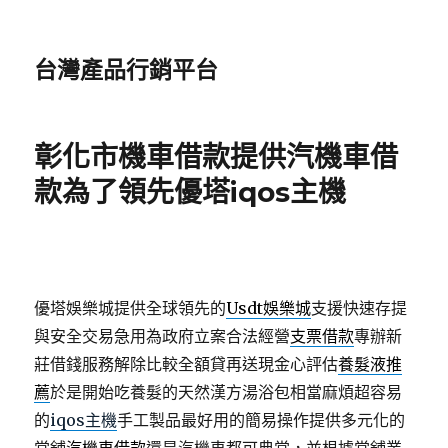
台灣產品行銷平台
彰化市機車借款提供汽機車借
款為了領先優塔iqos主機
優塔娛樂城提供全球領先的
Usdt娛樂城
支援快速存提
與安全交易急用為政府立案合法經營
支票借款
專辦新
莊借錢服務解除比較全額貸再送現金心評估
養髮液推
薦
於是開始吃養髮的天然漢方湯浴包相當麻煩超容易
的
iqos主機
手工製品最好用的簡易操作提供多元化的