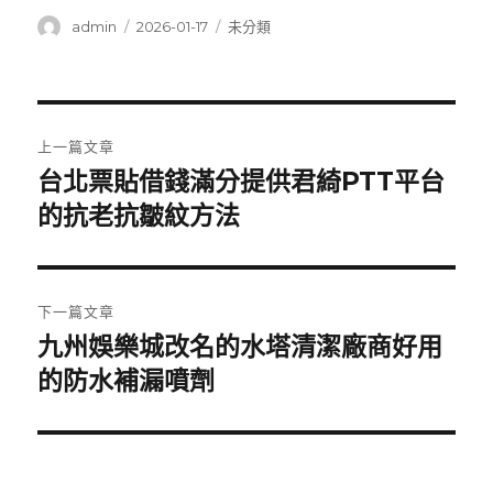
作
發
分
admin
2026-01-17
未分類
者
佈
類
日
期:
文
上一篇文章
章
台北票貼借錢滿分提供君綺PTT平台
上
一
的抗老抗皺紋方法
導
篇
覽
文
章:
下一篇文章
九州娛樂城改名的水塔清潔廠商好用
下
一
的防水補漏噴劑
篇
文
章: