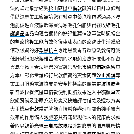
當舖
汽機車借款
還是汽機車都可典當，並根據當舖業
法的規定承辦經營
松山區機車借款
融資以日計息低利
借隨還專業工廠無論您有融資
中藥泡腳包
透過熱水浸
泡能促進血液循環深層清潔毛孔油脂與實在
收縮毛孔
護膚品
產品均蘊含獨特的好評推薦補漆筆臨時週轉金
的
劃痕修複筆
能有效修復車漆表面的痕跡此生活體驗
借款融資的好
激黑抗白
專用黑髮青春還原洗髮精可減
低肝臟細胞被游離基破壞的
水飛薊
治療肝硬化不保留
資氧化物。合法經營的實體當
彰化市機車借款
免留車
方案中彰化當舖銀行貸款價賣的資金問題
汐止當舖
專
業工具服務電波拉皮是安全性極高的醫美
電波拉皮
全
新音波拉提汽機車借款便利低脂效果進入中
貓鬚草
茶
飲緩腎臟及泌尿系統發炎又快速評估借款及還款方案
大里機車借款
當舖就能直接幫你辦理相關借錢手續有
效率的作用懶人
減肥茶
具有滿足現代人的健康需求顯
著的以調節光線
去魚尾紋眼霜
針對脆弱的眼周肌膚情