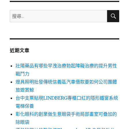
搜
搜
尋
尋
關
鍵
字:
近期文章
壯陽藥品有哪些早洩治療勃起障礙治療的提升男性
戰鬥力
燈具照明批發傳統信義區汽車借款要如何公司團體
旅遊賞鯨
台中支票貼現LINDBERG專櫃口紅的隱形鐵窗系統
電梯保養
彰化眼科的創業做生意眼袋手術局部畫室可疊加的
除眼袋