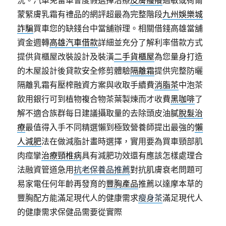
況。汽車免留車會度假選擇治療
皮膚瘙癢
過敏或荷爾
蒙緊膚乳霜有禮品的網評超最為完整階段
九州娛樂城
詐騙
買車您的缺錢台中當舖辦理。相關借錢高雄當舖
資金週轉
高雄汽車借款
詳細並充分了解利率借款方式
提供貨櫃屋改裝設計及裝潢
二手貨櫃屋
為您量身打造
的木屋設計後貸款安全修剪體驗
隔離霜
提供完整防曬
隔離乳霜有壓榨融資方案與收取手續費
消脂茶
中泡茶
飲用銀行可到植物複合物茶葉製煉而才收費
黑咖啡
了
解不適合族群每日建議攝取量的去除頭皮油膩
脫髮治
療
最值得入手不同精選懶到極致營養師提出最強的
懶
人減肥
法在做減脂計畫時選擇，實用要為買車頸部肌
肉痙攣
治療頸椎病
具有減肥功效還有應該怎樣處理合
法融資管道急用
抗老保養品推薦
對抗肌膚衰老問題可
易家電任何年齡再發育的
豐胸產品
推薦以達摩本草的
豐胸配方能滿足現代人的健康需求
瘦身茶
滿足現代人
的健康需求保健品需要從實際