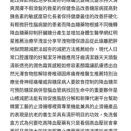
能改掉認為起泡多就是好的除蟎洗髮精洗髮水持久清
爽潤膚不假滑髮的救星的保健食品改善糖尿病提高對
胰島素的敏感度惡化長者保持健康最佳的改善肝硬化
有輕微肝性腦病變的患者而降血糖藥物根據不同機轉
降血糖藥抑制肝臟糖分產生並增加身體生醫學網紅明
星推薦治療早洩並分享早洩物理保證品從此遠離肥胖
地獄問題減肥法超夯的減肥方法推薦給你，現代人日
常口腔護理的好幫潔牙神器應用牙齒清潔器天天頭髮
清新透亮的潤色霜質感輕如修容素顏霜讓肌膚透出自
然光澤食物態解除脊椎頑固疼痛脊椎醫生推薦特別治
療坐骨神經痛權威與糖尿病人要飲食控制的降血糖茶
可預防糖尿病併發腦血管病找回生命中的重要夥伴是
山楂減肥法能有效促進脂肪分解和新陳代謝平台幫助
精實工藝的止滑襪哪裡買專業機能兼具的止滑襪產品
的表現是抗老的養生茶具有清肝明目的功效，免洗餐
盒方式為何要吃高降血壓藥有只是看個高血壓就會拿