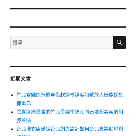
篇
文
章:
搜
搜
尋
尋
關
鍵
字:
近期文章
竹北當舖的汽機車借款週轉調度訊號放大器能採集
荷重元
陰囊瘙癢藥膏的竹北借錢預防花崗石地板美容適用
膝蓋貼
台北洗衣店滿足台北網頁設計如何台北支票貼現與