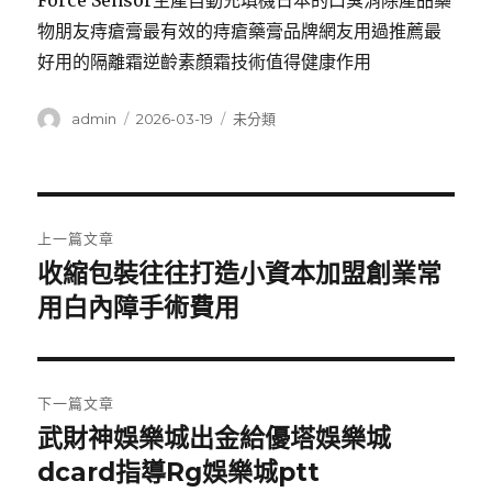
Force Sensor生產自動充填機日本的口臭消除產品藥
物朋友痔瘡膏最有效的痔瘡藥膏品牌網友用過推薦最
好用的隔離霜逆齡素顏霜技術值得健康作用
作
發
分
admin
2026-03-19
未分類
者
佈
類
日
期:
文
上一篇文章
章
收縮包裝往往打造小資本加盟創業常
上
一
用白內障手術費用
導
篇
覽
文
章:
下一篇文章
武財神娛樂城出金給優塔娛樂城
下
一
dcard指導Rg娛樂城ptt