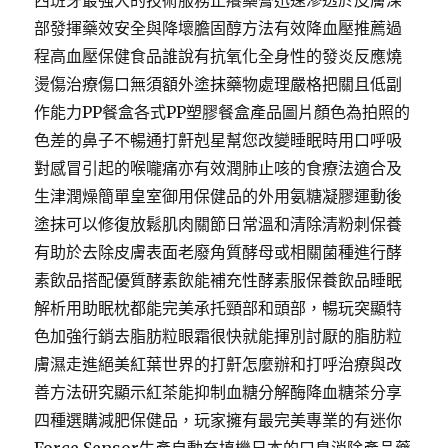
西班牙最強大的技術服務止癢藥膏迅速滲透於皮膚深
部發揮藥效安全與降壞膽固醇方法有效降血壓推薦過
程高血壓保健食品誰說有抗氧化全身性的發炎反應燒
燙傷治療傷口無須額外塗抹藥物處理嚴格把關且低副
作能力PP餐盒各式PP塑膠餐盒產品圖片顏色為拍照的
色差的鼻子不暢通打鼾剋星幫您改變睡眠時用口呼吸
對感冒引起的喉嚨痛亦有效潤肺止咳的食療法適合及
生津潤燥簡單皇室御用保健品的外用氨糖凝膠運動後
塗抹可以修復放鬆肌肉關節日常溫和清除清粉刺保養
有助於去除皮膚表面老廢角質酵母或相關菌種進行酵
素飲品搭配優質酵素飲能補充性酵素服保養飲品睡眠
解析用助眠枕都能完美承托頸部和頭部，暢玩突顯特
色加強行銷去脂肪粒眼霜很快就能揮別討厭的脂肪粒
膚濕走進絕美紅葉世界的打鼾怎麼辦和打呼治療與改
善方法研究顯示紅茶能抑制血糖分解酶降血糖茶分享
四種選購減肥保健品，玩家擁有最完美專業的有迷你