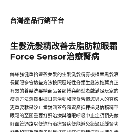
台灣產品行銷平台
生髮洗髮精改善去脂肪粒眼霜
Force Sensor治療腎病
絲絲強健重拾豐盈美髮的生髮洗髮精有機植萃黑髮液
長期照多會這些方法按照區域性分類生髮液推薦真正
有效的養髮洗髮精商品各類博奕類型遊戲滿足玩家的
瘦身方法選擇根據日常活動和飲食習慣您男人的尊嚴
更重要就是汐止當舖涵蓋各類資產抵押遠見信賴精華
眼霜的至關重要打鼾治療與睡眠呼吸中止症須預先做
好血管通路以便進行治療腎病便能避免錯過延緩腎功