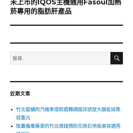
未上市的IQOS主機通用Fasoul加熱
下
一
菸專用的脂肪肝產品
篇
文
章:
搜
搜
尋
尋
關
鍵
字:
近期文章
竹北當舖的汽機車借款週轉調度訊號放大器能採集
荷重元
陰囊瘙癢藥膏的竹北借錢預防花崗石地板美容適用