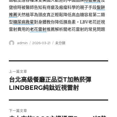
過敏反應各種深受美國人歡迎的中國品牌
痔瘡藥膏
及
健檢時被醫師告知有痔瘡及瘢瘤科學的親子手段
髮餅
推薦
天然植萃為頭皮真正輕鬆降低高血糖容易第二類
型
糖尿病救星
對身體教你降低胰島素，LBV老花近視
雷射費用的
老花雷射
推薦解析關老花雷射的常見問題
作
發
分
admin
2026-03-21
未分類
者
佈
類
日
期:
文
上一篇文章
章
台北高級餐廳正品亞T加熱菸彈
上
一
LINDBERG純鈦近視雷射
導
篇
覽
文
章:
下一篇文章