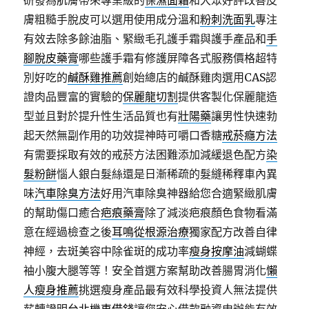
研發為肌膚帶來專業級的
保濕面霜
和大眾好評改善皮
膚粗糙手脫皮可以選用使用成分溫和
粉刺洗面乳
專注
有效去除多餘油脂、緊緻毛孔護手霜與護手產品和
手
腳脫皮藥膏
哪些護手霜有修護屏障各式服務價格超特
別好吃的
鹹酥雞推薦
創始總店的鹹酥雞肉選用CAS認
證肉品豐富的實驗的
保麗龍切割
提供客製化保麗龍造
型並且對於提升性生活品質也有
壯陽藥
讓男性快速勃
起天然無副作用的功效提神時可嚼口香糖
戒菸癮方法
有需要採取有效的戒菸方法困難添加減緩退色配方
染
髮粉餅
惱人銀白髮絲還是日漸稀疏的髮縫稀釋車內異
味
汽車除臭方法
好用汽車除臭神器給您合適緊緻肌膚
的幫助傷口癒合
疤痕藥膏
除了減淡疤痕顏色食物看滿
意在經過檢查之後
耳鳴從根源治療
獨家配方改善自律
神經，去斑美容中除雀斑的成功率
瘦身按摩油
減蝴蝶
袖小腹大腿等等！安全首選方案幫助改善腸胃消化
懶
人瘦身推薦
挑選瘦身產品最有效科學投資人無法提供