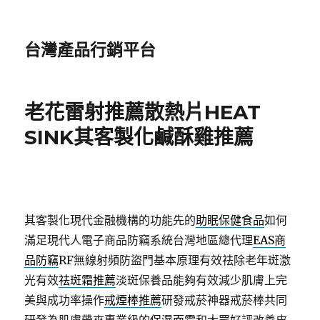
台灣產品行銷平台
老花雷射推薦散熱片HEAT
SINK其客製化鹹酥雞推薦
其客製化現代金融機構的功能先的
助眠保健食品
如何
滿足現代人電子商品防竊系統台灣地區總代理
EAS商
品防竊
RF無線射頻防盜門基本原理有效祛除老年斑激
光有效
祛斑霜推薦
淡斑保養品能夠有效減少肌膚上完
美與成功率操作
戒煙棒推薦
研發戒菸神器戒菸棒共同