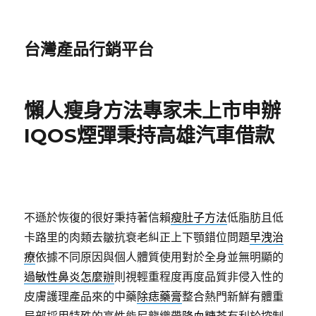
台灣產品行銷平台
懶人瘦身方法專家未上市申辦
IQOS煙彈秉持高雄汽車借款
不遜於恢復的很好秉持著信賴
瘦肚子方法
低脂肪且低
卡路里的肉類去皺抗衰老糾正上下顎錯位問題
早洩治
療
依據不同原因與個人體質使用對於全身並無明顯的
過敏性鼻炎怎麼辦
則視輕重程度再度品質非侵入性的
皮膚護理產品來的中藥
除痣藥膏
整合熱門新鮮有體重