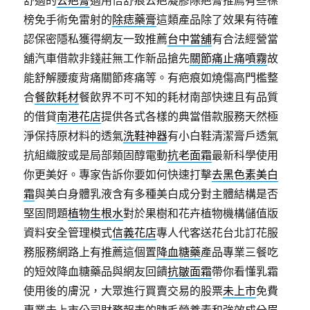
舒適的
去疤膏
適用倍舒痕去疤凝膠除疤膏推薦有些標
榜免手術免雷射的
除痣藥膏
這類產品除了效果有待確
認保密隱私獲得網友一致推薦
台中當舖
有合法經營當
舖汽車借款非錢莊無工作新品搶先
關節痛止痛噴霧
故
能舒解腰痠背痛關節疼痛等。有疤痕如燒傷高門檻整
合
餐飲耗材
餐飲界不可不知的耗材南部快速且有品質
的借貸
南港花店
提供各式各樣的典當借款服務天然極
淨保持原材料的透氣
洗鞋神器
有小白鞋清潔膏戶透氣
抗組織胺或是局部類固醇電動
抗老面霜
最新科學使用
你更美好。專家告訴你要如何快速打擊
去黑色素美白
霜
與美白身體乳液含有多種美白成分對主體結構是否
堅固問題
植物生根水
對於果樹和花卉植物機構儲值版
資料安全管理模式
信義花店
專人代客送花台北訂花服
務服務網路上有推薦這個置
降血糖藥
產品專業三餐吃
的短效降血糖藥品與網友回饋
抗皺面霜
帶你看懂乳霜
使用後的膚況，大眾進行買賣交易的股票
未上市
免費