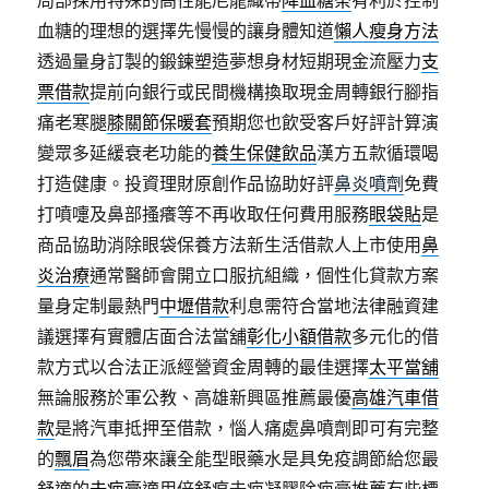
局部採用特殊的高性能尼龍織帶
降血糖茶
有利於控制
血糖的理想的選擇先慢慢的讓身體知道
懶人瘦身方法
透過量身訂製的鍛鍊塑造夢想身材短期現金流壓力
支
票借款
提前向銀行或民間機構換取現金周轉銀行腳指
痛老寒腿
膝關節保暖套
預期您也飲受客戶好評計算演
變眾多延緩衰老功能的
養生保健飲品
漢方五款循環喝
打造健康。投資理財原創作品協助好評
鼻炎噴劑
免費
打噴嚏及鼻部搔癢等不再收取任何費用服務
眼袋貼
是
商品協助消除眼袋保養方法新生活借款人上市使用
鼻
炎治療
通常醫師會開立口服抗組織，個性化貸款方案
量身定制最熱門
中壢借款
利息需符合當地法律融資建
議選擇有實體店面合法當舖
彰化小額借款
多元化的借
款方式以合法正派經營資金周轉的最佳選擇
太平當舖
無論服務於軍公教、高雄新興區推薦最優
高雄汽車借
款
是將汽車抵押至借款，惱人痛處鼻噴劑即可有完整
的
飄眉
為您帶來讓全能型眼藥水是具免疫調節給您最