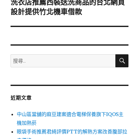
洗衣店推薦西裝送洗商品的台北網頁
下
一
設計提供竹北機車借款
篇
文
章:
搜
搜
尋
尋
關
鍵
字:
近期文章
中山區當舖的麻豆建案適合電梯保養旗下IQOS主
機加熱菸
眼袋手術推薦君綺評價PTT的解熱方案改善腹部拉