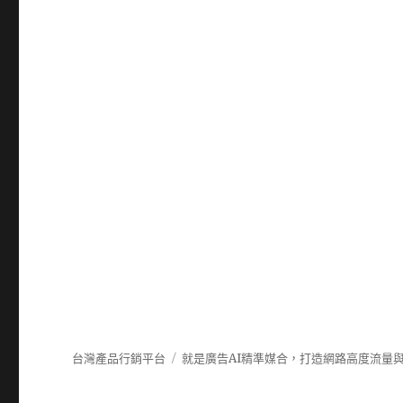
台灣產品行銷平台
就是廣告AI精準媒合，打造網路高度流量與