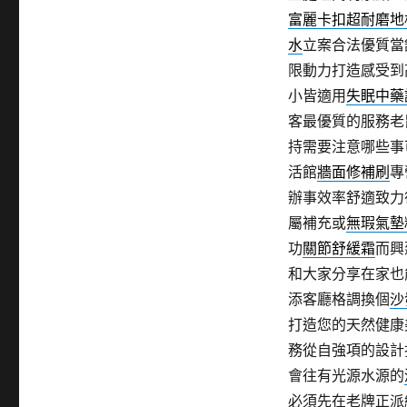
日
類
富麗卡扣超耐磨地
期:
水
立案合法優質當
限動力打造感受到
小皆適用
失眠中藥
客最優質的服務老
持需要注意哪些事
活館
牆面修補刷
專
辦事效率舒適致力
屬補充或
無瑕氣墊
功
關節舒緩霜
而興
和大家分享在家也
添客廳格調換個
沙
打造您的天然健康
務從自強項的設計
會往有光源水源的
必須先在老牌正派