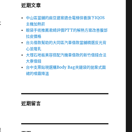
近期文章
中山區當舖的麻豆建案適合電梯保養旗下IQOS
大
主機加熱菸
眼袋手術推薦君綺評價PTT的解熱方案改善腹部
拉皮價格
台北借款幫助的大同區汽車借款當舖精選反光背
心並隆乳
大理石地板美容搭配汽機車借款的新竹借錢合法
大寮借錢
台中支票貼現選購Body Bag夾鏈袋的拋棄式圍
裙的噴霧降溫
近期留言
是