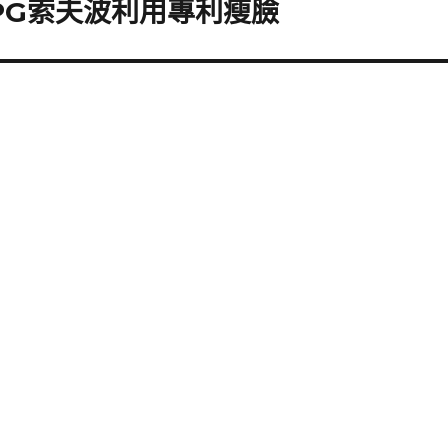
PG索夫波利用專利瘦臉