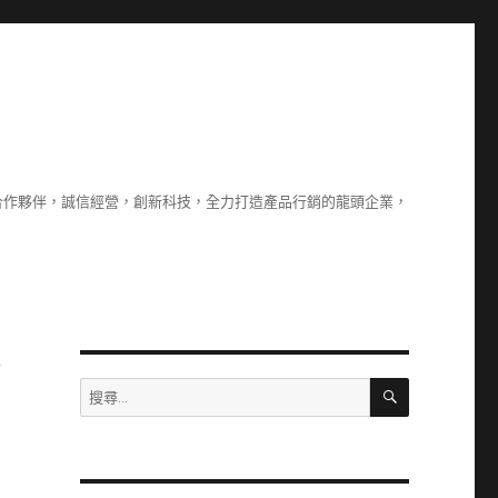
合作夥伴，誠信經營，創新科技，全力打造產品行銷的龍頭企業，
去
搜
搜
尋
尋
關
鍵
字: