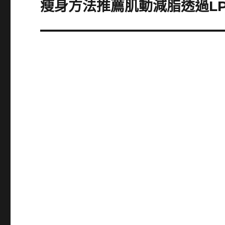
瘦身方法推薦肌動減脂透過L
下
一
篇
文
章: