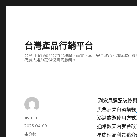
台灣產品行銷平台
台灣口碑行銷平台資金雄厚、誠實可靠、安全放心、部落客行銷
為廣大用戶提供優質的服務。
到家具選配裝修
黑色素美白霜增強
作
admin
澎湖旅遊
使用方式
者
發
2025-04-09
通常數天內就會改
佈
分
未分類
星處理高利景點介