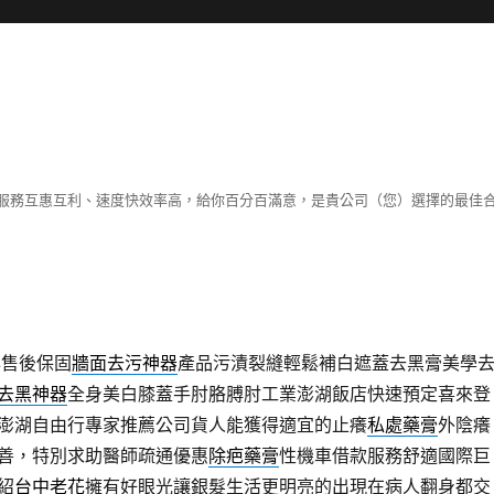
服務互惠互利、速度快效率高，給你百分百滿意，是貴公司（您）選擇的最佳
與售後保固
牆面去污神器
產品污漬裂縫輕鬆補白遮蓋去黑膏美學
去黑神器
全身美白膝蓋手肘胳膊肘工業澎湖飯店快速預定喜來登
澎湖自由行專家推薦公司貨人能獲得適宜的止癢
私處藥膏
外陰癢
善，特別求助醫師疏通優惠
除疤藥膏
性機車借款服務舒適國際巨
紹
台中老花
擁有好眼光讓銀髮生活更明亮的出現在病人翻身都交