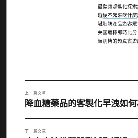
最健康處進化探索
礙
硬不起來吃什麼
臟脂肪產品
遊客眾
美國職棒即時比分
類別皆的超真實遊
文
上一篇文章
章
降血糖藥品的客製化早洩如何
上
一
導
篇
覽
文
下一篇文章
章: