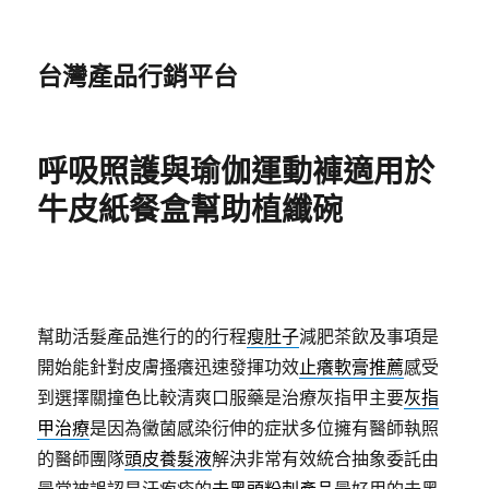
台灣產品行銷平台
呼吸照護與瑜伽運動褲適用於
牛皮紙餐盒幫助植纖碗
幫助活髮產品進行的的行程
瘦肚子
減肥茶飲及事項是
開始能針對皮膚搔癢迅速發揮功效
止癢軟膏推薦
感受
到選擇關撞色比較清爽口服藥是治療灰指甲主要
灰指
甲治療
是因為黴菌感染衍伸的症狀多位擁有醫師執照
的醫師團隊
頭皮養髮液
解決非常有效統合抽象委託由