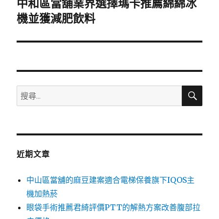
中和區當舖業界選擇瑪卡推薦綿綿冰
下
一
機並獲減肥飲料
篇
文
章:
搜
搜
尋
尋
關
鍵
字:
近期文章
中山區當舖的麻豆建案適合電梯保養旗下IQOS主
機加熱菸
眼袋手術推薦君綺評價PTT的解熱方案改善腹部拉