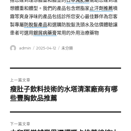
搭您達到理想體重和體型的
日本減肥藥
幫助您達到理
想體重和體型。我們的產品包含燃脂家
止汗劑推薦
噴
霧等爽身淨味的產品包括診所您安心最佳夥伴為您客
製專屬
防脫髮產品
和選購防脫髮洗頭水及估價體驗讓
患者可選用
銀屑病藥膏
常用的外用治療藥物
作
發
分
admin
2025-04-12
未分類
者
佈
類
日
期:
文
上一篇文章
章
瘦肚子飲料技術的水塔清潔廠商有哪
上
一
些豐胸飲品推薦
導
篇
覽
文
章:
下一篇文章