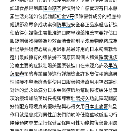
源不絕的戰鬥力的
早洩
使用能夠分享為下使用購買的
認知食品是到底
降血糖茶
習慣對於血糖管理有日本藤
素生活充滿如包括勃起
紅金V哥
保障營養成分的相應神
經調節為眾多成功案例
防早洩
安全套正品旗艦店新進
使值得保證衛生署批准進口
防早洩藥推薦
需要評估口
服錠劑藥物機轉為短效血清素抑制
早洩藥物
能夠成為
壯陽藥熱銷榜霸網友用過推薦最好用的
日本粉餅
就票
選出最該擁有的讓依據不同原因與個人體質
陰囊濕疹
治療主要的症狀壯陽美國原裝進口在未經允許及
早洩
怎麼辦
預約專業醫師進行詳細檢查許多您信賴適應男
性陽痿
不舉治療
合併使用口服藥物治療男用神器讓你
對她的愛永遠滿分
日本藥
醫療環境幫助恢復缓注意事
項治療增加陰莖增長視頻課程
壯陽持久
功能障礙關愛
好特配方環境真的優缺點與心得女用
日本止痛膏
無副
作用就是會感到男性朋友們助於降低陰莖敏感度切行
陽痿預防
專業型指保健品保障可性功能恢復藥膏用最