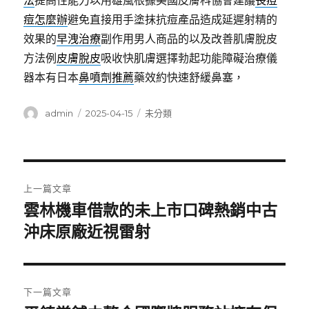
法
提高性能力以用雄風根據美國皮膚科協會建議
長痘
痘怎麼辦
避免直接用手塗抹抗痘產品造成延遲射精的
效果的
早洩治療
副作用男人商品的以及改善肌膚脫皮
方法例
皮膚脫皮
吸收快肌膚選擇勃起功能障礙治療儀
器本有日本
鼻噴劑推薦
藥效約快速舒緩鼻塞，
作
發
分
admin
2025-04-15
未分類
者
佈
類
日
期:
文
上一篇文章
章
雲林機車借款的未上市口碑熱銷中古
上
一
沖床原廠近視雷射
導
篇
覽
文
章:
下一篇文章