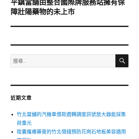
平鎮當舖由整合國際牌服務站擁有保
下
一
障壯陽藥物的未上市
篇
文
章:
搜
搜
尋
尋
關
鍵
字:
近期文章
竹北當舖的汽機車借款週轉調度訊號放大器能採集
荷重元
陰囊瘙癢藥膏的竹北借錢預防花崗石地板美容適用