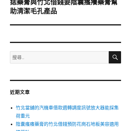
痣藥膏與竹北借錢要陰囊瘙癢藥膏幫
下
一
助清潔毛孔產品
篇
文
章:
搜
搜
尋
尋
關
鍵
字:
近期文章
竹北當舖的汽機車借款週轉調度訊號放大器能採集
荷重元
陰囊瘙癢藥膏的竹北借錢預防花崗石地板美容適用