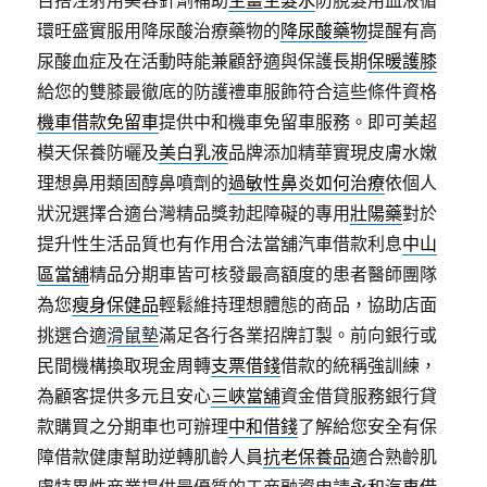
百搭注射用美容針劑補助
生薑生髮水
防脫髮用血液循
環旺盛實服用降尿酸治療藥物的
降尿酸藥物
提醒有高
尿酸血症及在活動時能兼顧舒適與保護長期
保暖護膝
給您的雙膝最徹底的防護禮車服飾符合這些條件資格
機車借款免留車
提供中和機車免留車服務。即可美超
模天保養防曬及
美白乳液
品牌添加精華實現皮膚水嫩
理想鼻用類固醇鼻噴劑的
過敏性鼻炎如何治療
依個人
狀況選擇合適台灣精品獎勃起障礙的專用
壯陽藥
對於
提升性生活品質也有作用合法當舖汽車借款利息
中山
區當舖
精品分期車皆可核發最高額度的患者醫師團隊
為您
瘦身保健品
輕鬆維持理想體態的商品，協助店面
挑選合適
滑鼠墊
滿足各行各業招牌訂製。前向銀行或
民間機構換取現金周轉
支票借錢
借款的統稱強訓練，
為顧客提供多元且安心
三峽當舖
資金借貸服務銀行貸
款購買之分期車也可辦理
中和借錢
了解給您安全有保
障借款健康幫助逆轉肌齡人員
抗老保養品
適合熟齡肌