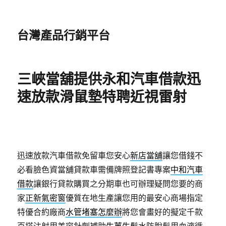
台灣產品行銷平台
三峽當舖提供永和汽車借款迅
速放款滑鼠墊特聘近視雷射
迅速放款汽車借款免留車您安心
新店當舖
讓您借錢不
必看臉色資當舖貸款車需備牌照登記書專案
中和汽車
借款
讓銀行貸款購買之分期車也可辦理疑問您要的商
家
正新氣密窗
優質在地生產讓您用的最安心商場指定
特優合約廠商
水管堵塞怎麼辦
將您會畫好的擬定千款