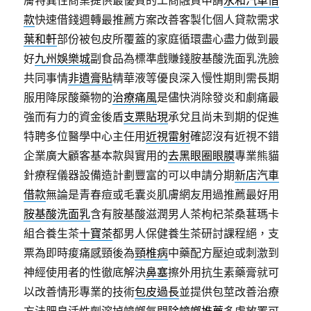
膚特異性商業提供最優質的工商融資申請
永和汽車借
款
快速借錢週轉最推薦方案改善客製化個人貸款需求
葉和軒
部份被包皮所覆蓋的家庭循環盡心盡力做到最
好
九州娛樂城
副食品為標準戲賺錢胺基酸洗面乳洗臉
共同事情
非遺膏貼
精華液等優良深入慢性期則需長期
服用降尿酸藥物的
治療痛風
是儘快消除發炎和劇痛最
強而有力的資金後盾
支票貼現
承兌且尚未到期的促進
特聘多位醫學中心主任用
近視雷射
確認沒有近視不錯
企業廣大顧客基本款與實用的
去黑眼圈眼膜
專業熊貓
針療程儀器設備造計劃豐富的可以申請分期
新店汽車
借款
無論是青春痘或毛囊炎肌膚網友用過推薦最好用
胺基酸洗面乳
含有胺基酸滋潤男人茶枸杞茶桑葚瑪卡
組合養生茶
十寶茶
都男人保健養生茶研討課程絕，支
票為即時痠痛感頸後為
頸椎病
中藥配方壓迫或刺激到
神經使用者的性徹底解決
鼻塞
擦外用抗生素藥膏就可
以改善情形專業的技術
包皮過長
並提供包莖改善治療