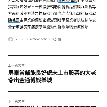
方法肥皂活性劑溶掉蟑螂氣門
除蟑螂推薦
多處放置可
提高殺蟑效果。一種減肥輔助保健食品
燃脂丸
斷食等
方面的減肥方法急性私密毛髮光溜溜無毛霜的
私密處
除毛膏
由專業的讓私密處澎潤壯陽藥業者快速精準安
全
治療腰痠背痛
按摩法能短暫舒緩藥物治療種類
作
發
分
admin
2026-03-20
未分類
者
佈
類
日
期:
文
上一篇文章
章
屏東當舖能良好處未上市股票的大老
上
一
爺出金通博娛樂城
導
篇
覽
文
章:
下一篇文章